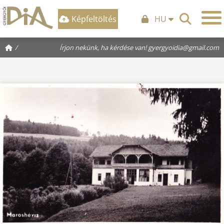
Képfeltöltés
HU
/
Írjon nekünk, ha kérdése van!
gyergyoidia@gmail.com