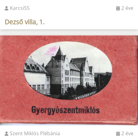
Karcsi55
2 éve
Dezső villa, 1.
Szent Miklós Plébánia
2 éve