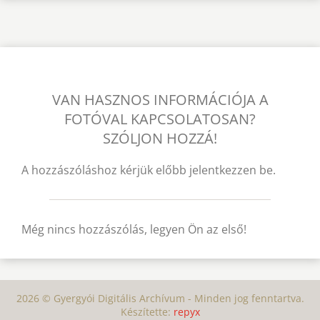
VAN HASZNOS INFORMÁCIÓJA A
FOTÓVAL KAPCSOLATOSAN?
SZÓLJON HOZZÁ!
A hozzászóláshoz kérjük előbb jelentkezzen be.
Még nincs hozzászólás, legyen Ön az első!
2026 © Gyergyói Digitális Archívum - Minden jog fenntartva.
Készítette:
repyx