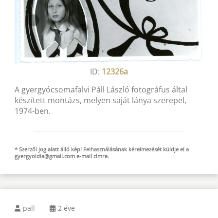
ID:
12326a
A gyergyócsomafalvi Páll László fotográfus által
készített montázs, melyen saját lánya szerepel,
1974-ben.
* Szerzői jog alatt álló kép! Felhasználásának kérelmezését küldje el a
gyergyoidia@gmail.com
e-mail
címre.
pall
2 éve