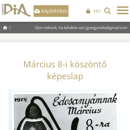
Képfeltöltés
HU
/
Írjon nekünk, ha kérdése van!
gyergyoidia@gmail.com
Március 8-i köszöntő
képeslap