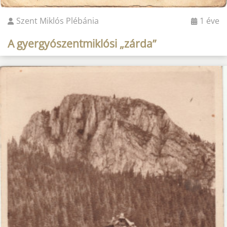
Szent Miklós Plébánia
1 éve
A gyergyószentmiklósi „zárda”