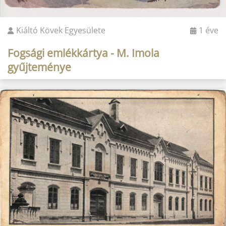
Kiáltó Kövek Egyesülete
1 éve
Fogsági emlékkártya - M. Imola
gyűjteménye