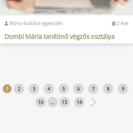
Mono-kultúra egyesület
2 éve
Dombi Mária tanítónő végzős osztálya
1
2
3
4
5
6
7
8
9
10
...
13
14