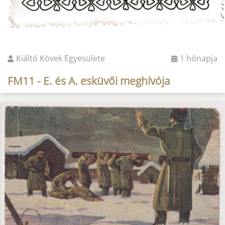
Kiáltó Kövek Egyesülete
1 hónapja
FM11 - E. és A. esküvői meghívója