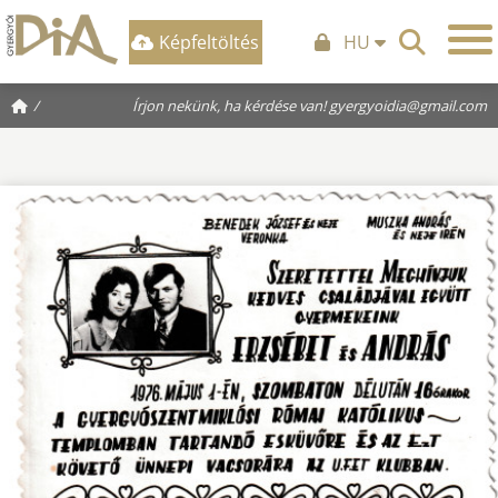
Képfeltöltés
HU
/
Írjon nekünk, ha kérdése van!
gyergyoidia@gmail.com