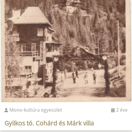
Mono-kultúra egyesület
2 éve
Gyilkos tó. Cohárd és Márk villa