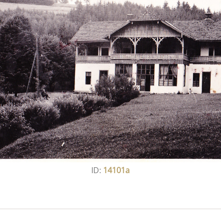
ID:
14101a