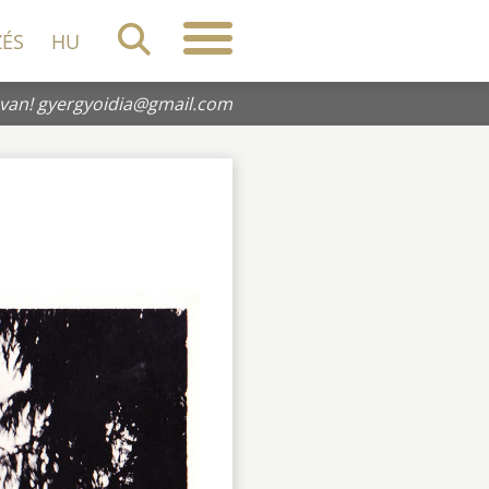
ZÉS
HU
 van!
gyergyoidia@gmail.com