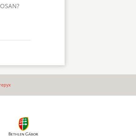
TOSAN?
repyx