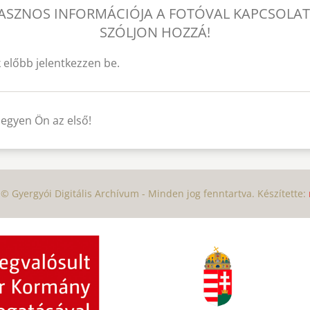
ASZNOS INFORMÁCIÓJA A FOTÓVAL KAPCSOLA
SZÓLJON HOZZÁ!
 előbb jelentkezzen be.
legyen Ön az első!
© Gyergyói Digitális Archívum - Minden jog fenntartva. Készítette: