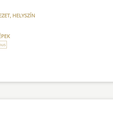
ZET, HELYSZÍN
ÉPEK
mus