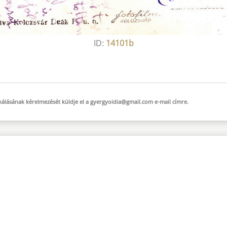
ID:
14101b
sználásának kérelmezését küldje el a
gyergyoidia@gmail.com
e-mail
címre.