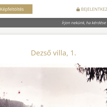
Képfeltöltés
BEJELENTKE
Írjon nekünk, ha kérdése
Dezső villa, 1.