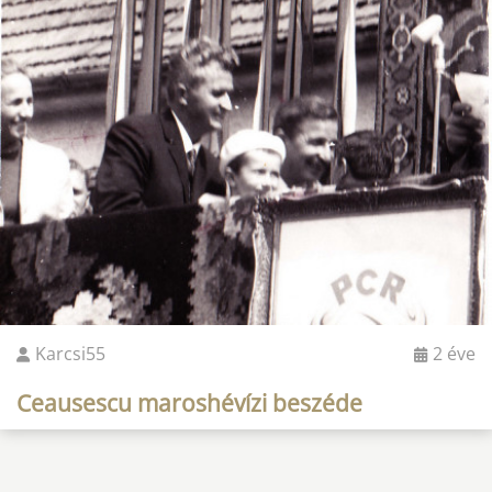
Karcsi55
2 éve
Ceausescu maroshévízi beszéde