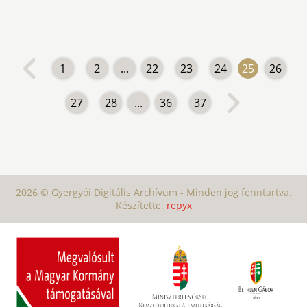
1
2
...
22
23
24
25
26
27
28
...
36
37
2026 © Gyergyói Digitális Archívum - Minden jog fenntartva.
Készítette:
repyx