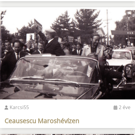
Karcsi55
2 éve
Ceausescu Maroshévízen