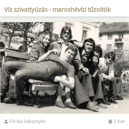
Víz szivattyúzás - maroshévízi tűzoltók
Fórika Sebestyén
2 éve