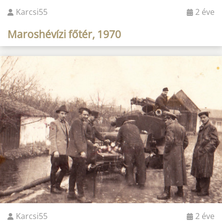
Karcsi55
2 éve
Maroshévízi főtér, 1970
Karcsi55
2 éve