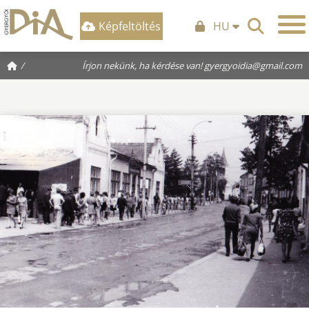
Képfeltöltés
HU
/
Írjon nekünk, ha kérdése van!
gyergyoidia@gmail.com