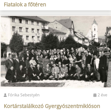
Fiatalok a főtéren
Fórika Sebestyén
2 éve
Kortárstalálkozó Gyergyószentmiklóson