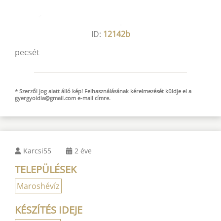
ID:
12142b
pecsét
* Szerzői jog alatt álló kép! Felhasználásának kérelmezését küldje el a
gyergyoidia@gmail.com
e-mail
címre.
Karcsi55
2 éve
TELEPÜLÉSEK
Maroshévíz
KÉSZÍTÉS IDEJE