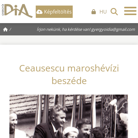
Képfeltöltés
HU
/
Írjon nekünk, ha kérdése van!
gyergyoidia@gmail.com
Ceausescu maroshévízi
beszéde