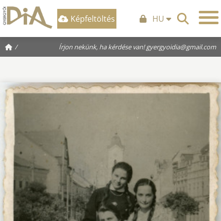
Képfeltöltés
HU
/
Írjon nekünk, ha kérdése van!
gyergyoidia@gmail.com