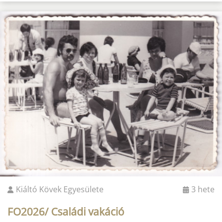
Kiáltó Kövek Egyesülete
3 hete
FO2026/ Családi vakáció