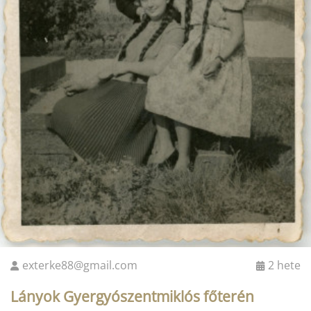
exterke88@gmail.com
2 hete
Lányok Gyergyószentmiklós főterén