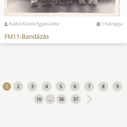
Kiáltó Kövek Egyesülete
1 hónapja
FM11-Bandázás
1
2
3
4
5
6
7
8
9
10
...
36
37