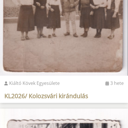
Kiáltó Kövek Egyesülete
3 hete
KL2026/ Kolozsvári kirándulás