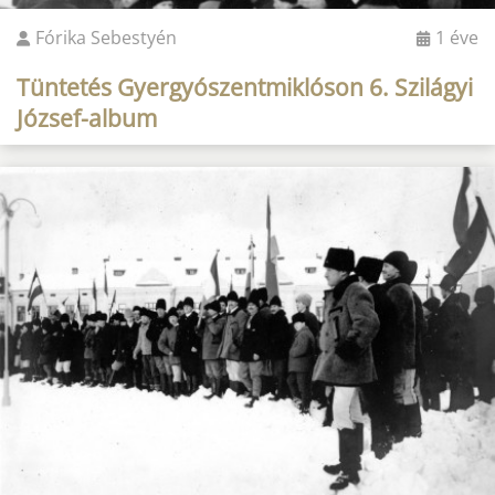
Fórika Sebestyén
1 éve
Tüntetés Gyergyószentmiklóson 6. Szilágyi
József-album