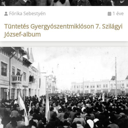
Fórika Sebestyén
1 éve
Tüntetés Gyergyószentmiklóson 7. Szilágyi
József-album