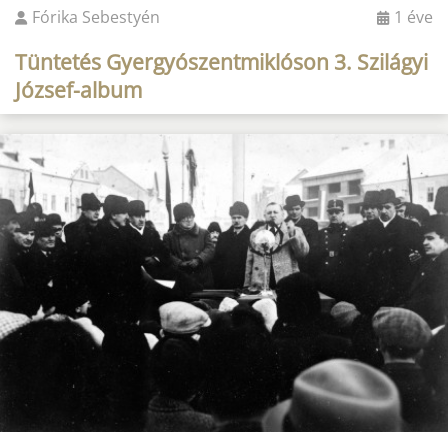
Fórika Sebestyén
1 éve
Tüntetés Gyergyószentmiklóson 3. Szilágyi
József-album