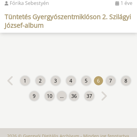
Fórika Sebestyén
1 éve
Tüntetés Gyergyószentmiklóson 2. Szilágyi
József-album
1
2
3
4
5
6
7
8
9
10
...
36
37
2026 © Gyergyói Digitális Archívum - Minden jog fenntartva.