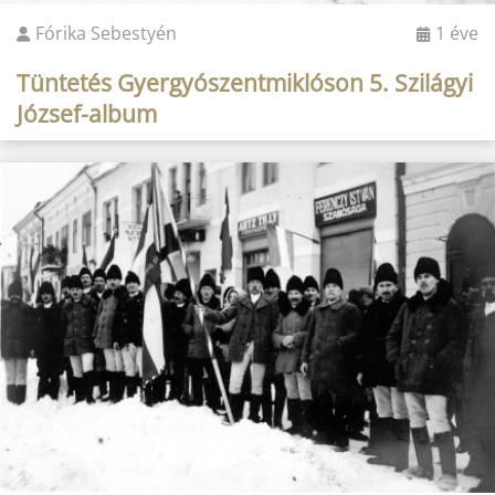
Fórika Sebestyén
1 éve
Tüntetés Gyergyószentmiklóson 5. Szilágyi
József-album