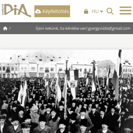
Képfeltöltés
HU
/
Írjon nekünk, ha kérdése van!
gyergyoidia@gmail.com