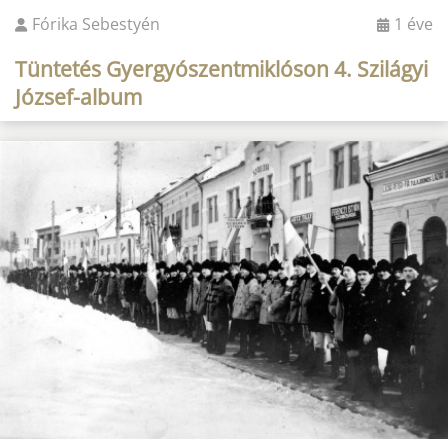
Fórika Sebestyén
1 éve
Tüntetés Gyergyószentmiklóson 4. Szilágyi
József-album