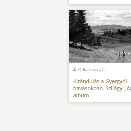
Fórika Sebestyén
Kirándulás a Gyergyói-
havasokban. Szilágyi Jó
album