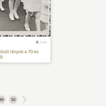
a
2 éve
dozó lányok a 70-es
ől
49
50