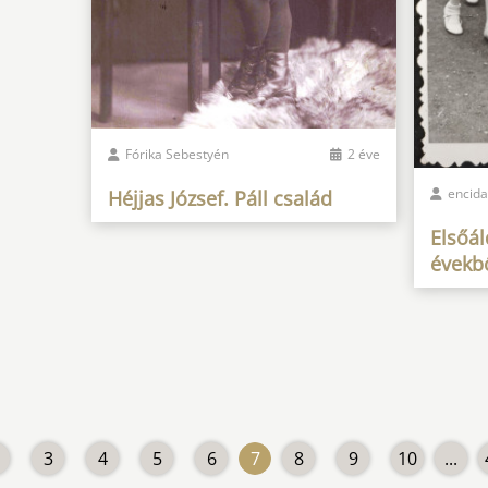
Fórika Sebestyén
2 éve
encid
Héjjas József. Páll család
Elsőál
évekb
3
4
5
6
7
8
9
10
...