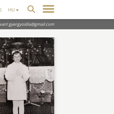
S
HU
 van!
gyergyoidia@gmail.com