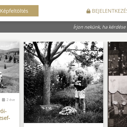
Képfeltöltés
BEJELENTKEZÉ
Írjon nekünk, ha kérdése
2 éve
ói-
zsef-