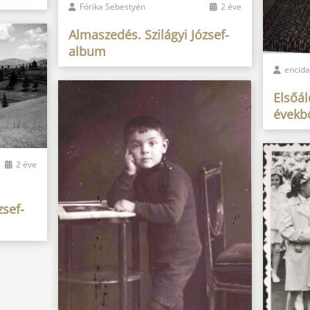
Fórika Sebestyén
2 éve
Almaszedés. Szilágyi József-
album
encid
Elsőál
évekb
2 éve
zsef-