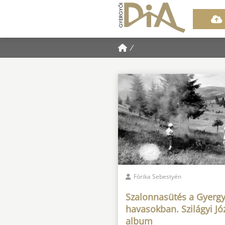
/
Fórika Sebestyén
Szalonnasütés a Gyergy
havasokban. Szilágyi Jó
album