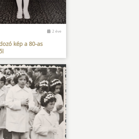
a
2 éve
dozó kép a 80-as
ől