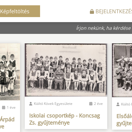
Képfeltöltés
BEJELENTKEZÉ
Írjon nekünk, ha kérdése
Kiáltó Kövek Egyesülete
2 éve
Kiáltó
1 éve
Iskolai csoportkép - Koncsag
Elsőál
 Árpád
Zs. gyűjteménye
gyűjt
ye