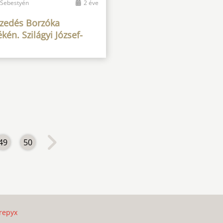
 Sebestyén
2 éve
szedés Borzóka
kén. Szilágyi József-
m
49
50
repyx