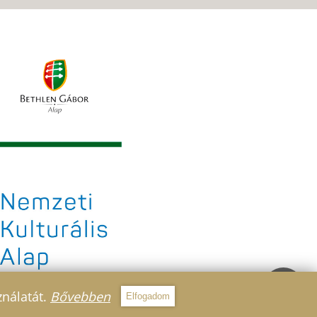
ználatát.
Bővebben
Elfogadom