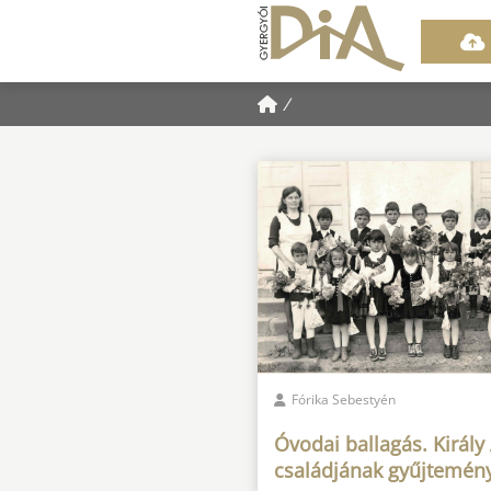
/
Fórika Sebestyén
Óvodai ballagás. Király
családjának gyűjtemén