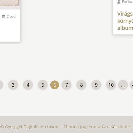
Fórika
Virág
2 éve
környé
albu
3
4
5
6
7
8
9
10
...
© Gyergyói Digitális Archívum - Minden jog fenntartva. Készítette: