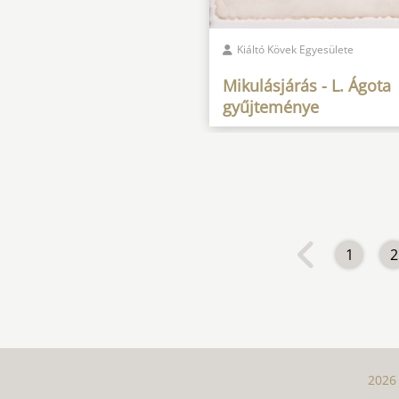
Kiáltó Kövek Egyesülete
Mikulásjárás - L. Ágota
gyűjteménye
1
2
2026 