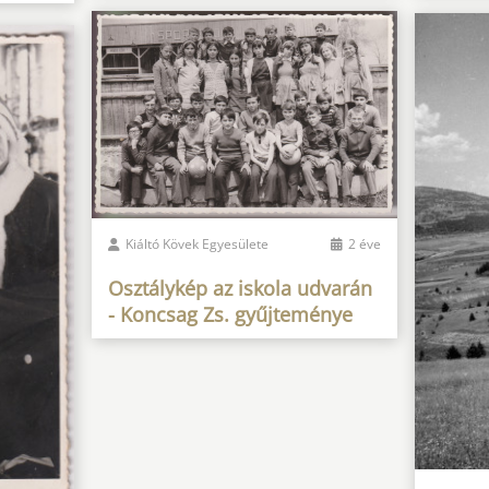
Kiáltó Kövek Egyesülete
2 éve
Osztálykép az iskola udvarán
- Koncsag Zs. gyűjteménye