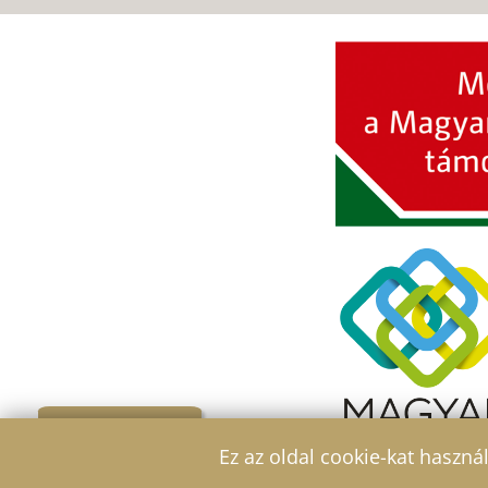
Szűrő
Ez az oldal cookie-kat haszná