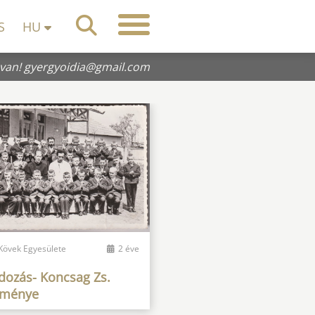
S
HU
 van!
gyergyoidia@gmail.com
 Kövek Egyesülete
2 éve
dozás- Koncsag Zs.
eménye