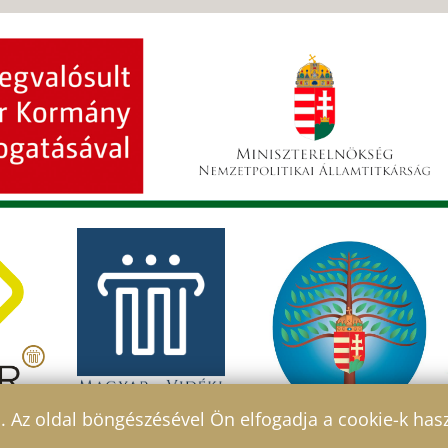
l. Az oldal böngészésével Ön elfogadja a cookie-k has