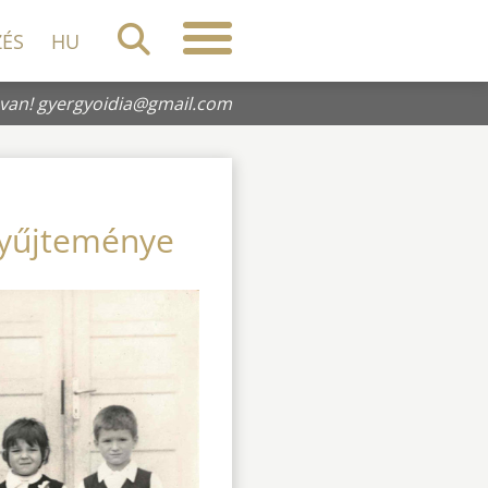
ZÉS
HU
 van!
gyergyoidia@gmail.com
 gyűjteménye