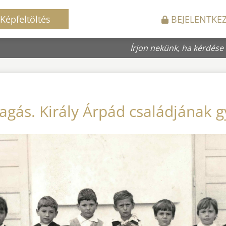
Képfeltöltés
BEJELENTKE
Írjon nekünk, ha kérdése
agás. Király Árpád családjának