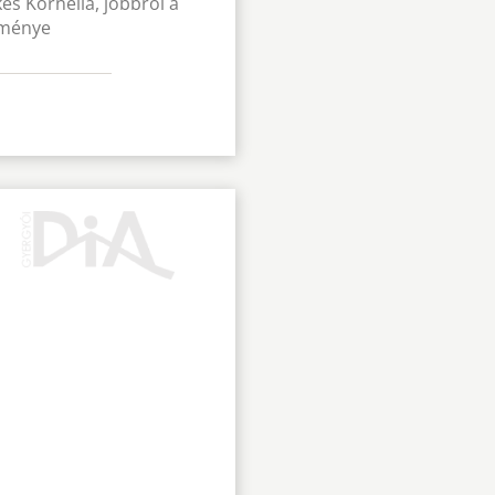
és Kornélia, jobbról a
teménye