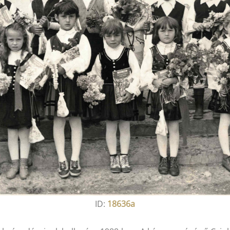
ID:
18636a