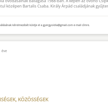
kola óvodásainak ballagása 1988-ban. A képen az óvónő Csipk
átul középen Bartalis Csaba. Király Árpád családjának gyűj
sználásának kérelmezését küldje el a
gyergyoidia@gmail.com
e-mail
címre.
1 éve
ISÉGEK, KÖZÖSSÉGEK