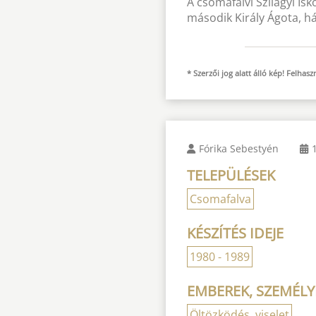
A csomafalvi Szilágyi Is
második Király Ágota, h
* Szerzői jog alatt álló kép! Felha
Fórika Sebestyén
TELEPÜLÉSEK
Csomafalva
KÉSZÍTÉS IDEJE
1980 - 1989
EMBEREK, SZEMÉLY
Öltözködés, viselet