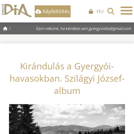
Képfeltöltés
HU
/
Írjon nekünk, ha kérdése van!
gyergyoidia@gmail.com
Kirándulás a Gyergyói-
havasokban. Szilágyi József-
album