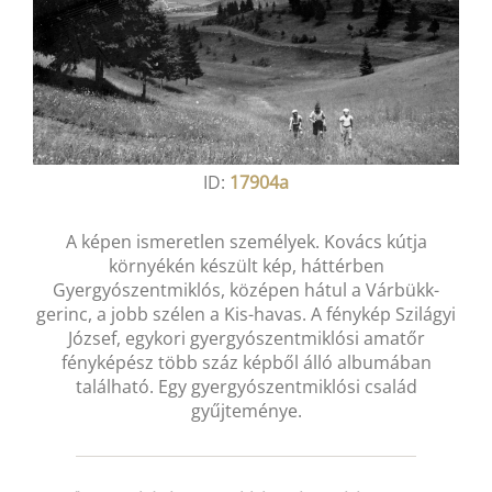
ID:
17904a
A képen ismeretlen személyek. Kovács kútja
környékén készült kép, háttérben
Gyergyószentmiklós, középen hátul a Várbükk-
gerinc, a jobb szélen a Kis-havas. A fénykép Szilágyi
József, egykori gyergyószentmiklósi amatőr
fényképész több száz képből álló albumában
található. Egy gyergyószentmiklósi család
gyűjteménye.