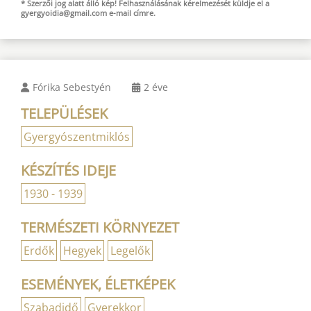
* Szerzői jog alatt álló kép! Felhasználásának kérelmezését küldje el a
gyergyoidia@gmail.com
e-mail
címre.
Fórika Sebestyén
2 éve
TELEPÜLÉSEK
Gyergyószentmiklós
KÉSZÍTÉS IDEJE
1930 - 1939
TERMÉSZETI KÖRNYEZET
Erdők
Hegyek
Legelők
ESEMÉNYEK, ÉLETKÉPEK
Szabadidő
Gyerekkor