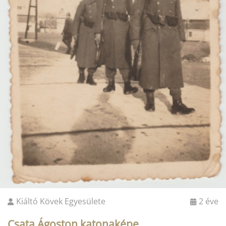
Kiáltó Kövek Egyesülete
2 éve
Csata Ágoston katonaképe