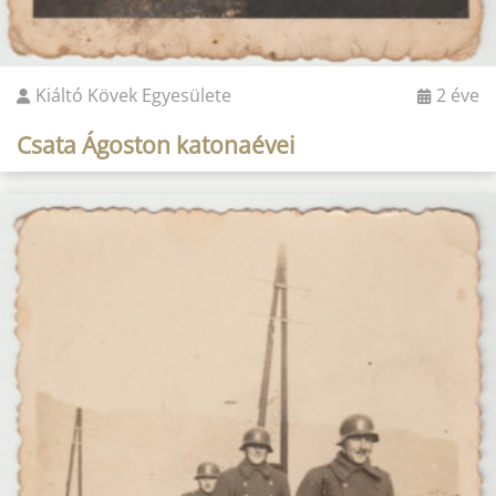
Kiáltó Kövek Egyesülete
2 éve
Csata Ágoston katonaévei