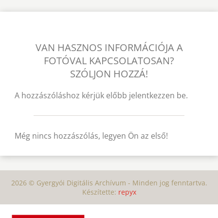
VAN HASZNOS INFORMÁCIÓJA A
FOTÓVAL KAPCSOLATOSAN?
SZÓLJON HOZZÁ!
A hozzászóláshoz kérjük előbb jelentkezzen be.
Még nincs hozzászólás, legyen Ön az első!
2026 © Gyergyói Digitális Archívum - Minden jog fenntartva.
Készítette:
repyx