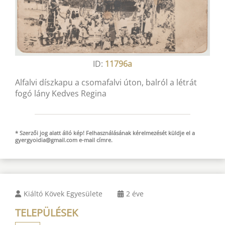
ID:
11796a
Alfalvi díszkapu a csomafalvi úton, balról a létrát
fogó lány Kedves Regina
* Szerzői jog alatt álló kép! Felhasználásának kérelmezését küldje el a
gyergyoidia@gmail.com
e-mail
címre.
Kiáltó Kövek Egyesülete
2 éve
TELEPÜLÉSEK