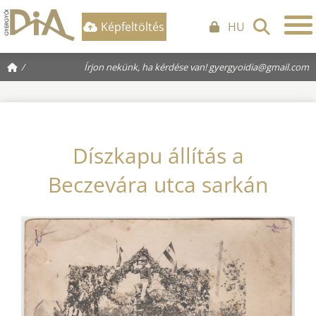
Képfeltöltés
HU
/
Írjon nekünk, ha kérdése van!
gyergyoidia@gmail.com
Díszkapu állítás a
Beczevára utca sarkán