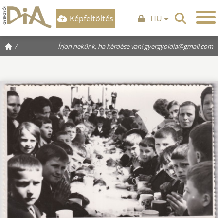
Képfeltöltés
HU
/
Írjon nekünk, ha kérdése van!
gyergyoidia@gmail.com