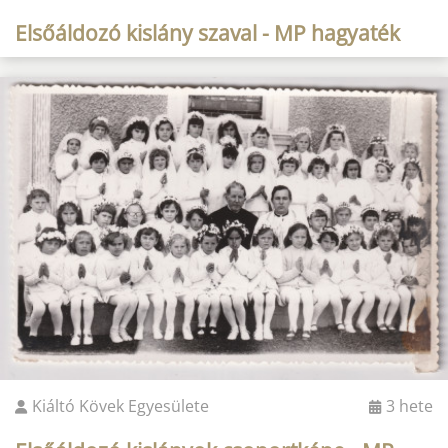
Elsőáldozó kislány szaval - MP hagyaték
Kiáltó Kövek Egyesülete
3 hete