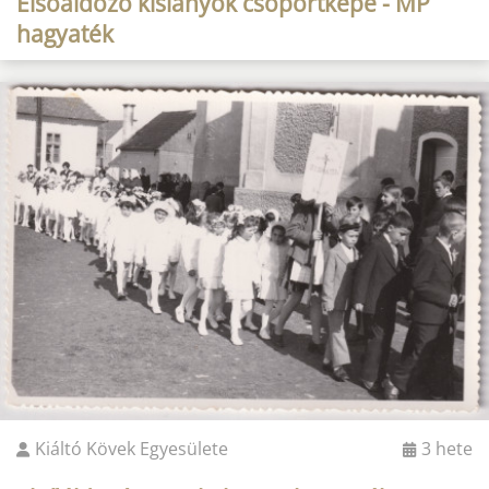
Elsőáldozó kislányok csoportképe - MP
hagyaték
Kiáltó Kövek Egyesülete
3 hete