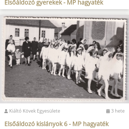
Elsőáldozó gyerekek - MP hagyaték
Kiáltó Kövek Egyesülete
3 hete
Elsőáldozó kislányok 6 - MP hagyaték