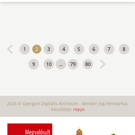
1
2
3
4
5
6
7
8
9
10
...
79
80
2026 © Gyergyói Digitális Archívum - Minden jog fenntartva.
Készítette:
repyx