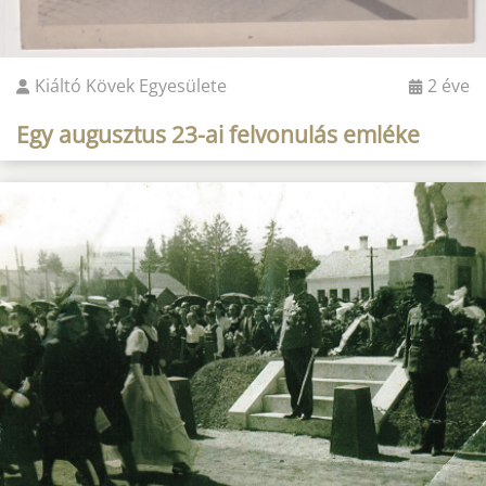
Kiáltó Kövek Egyesülete
2 éve
Egy augusztus 23-ai felvonulás emléke