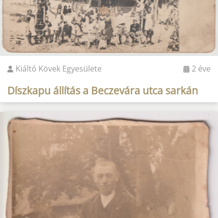
Kiáltó Kövek Egyesülete
2 éve
Díszkapu állítás a Beczevára utca sarkán