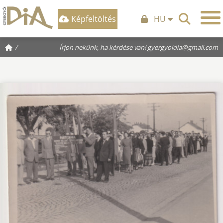
Képfeltöltés
HU
/
Írjon nekünk, ha kérdése van!
gyergyoidia@gmail.com