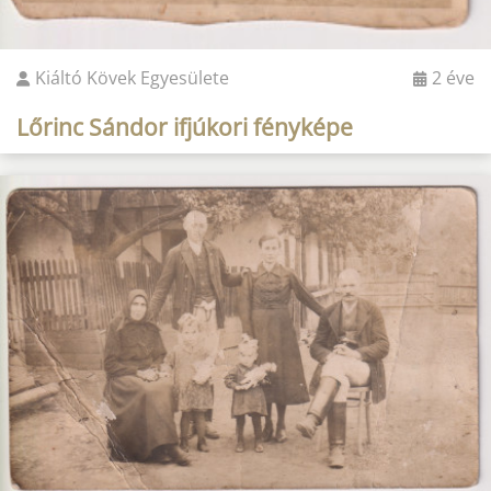
Kiáltó Kövek Egyesülete
2 éve
Lőrinc Sándor ifjúkori fényképe