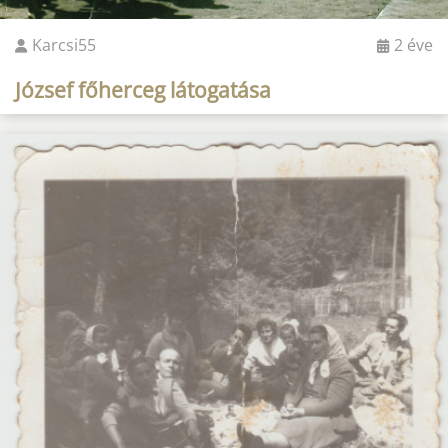
Karcsi55
2 éve
József főherceg látogatása