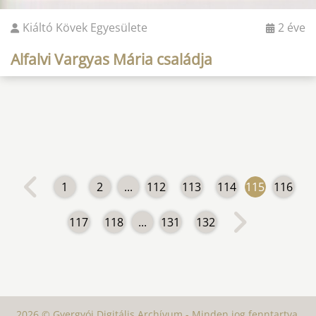
Kiáltó Kövek Egyesülete
2 éve
Alfalvi Vargyas Mária családja
1
2
...
112
113
114
115
116
117
118
...
131
132
2026 © Gyergyói Digitális Archívum - Minden jog fenntartva.