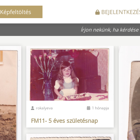
Képfeltöltés
BEJELENTKEZÉ
Írjon nekünk, ha kérdése
rokalyeva
1 hónapja
FM11- 5 éves születésnap