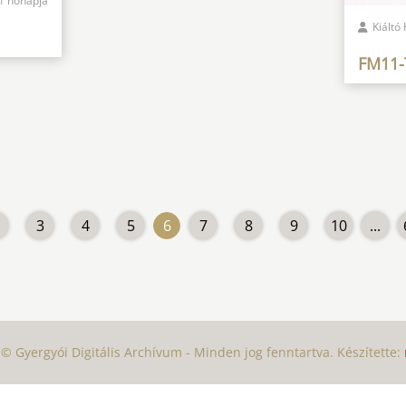
1 hónapja
Kiáltó
FM11-
3
4
5
6
7
8
9
10
...
© Gyergyói Digitális Archívum - Minden jog fenntartva. Készítette: