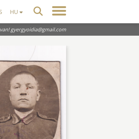
S
HU
 van!
gyergyoidia@gmail.com