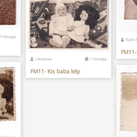
1 hónapja
Kiáltó
FM11-
rokalyeva
1 hónapja
FM11- Kis baba kép