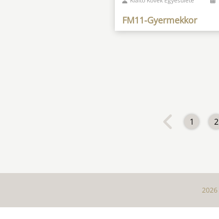
Kiáltó Kövek Egyesülete
FM11-Gyermekkor
1
2
2026 