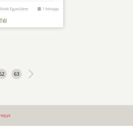
 Kövek Egyesülete
1 hónapja
Tél
62
63
repyx