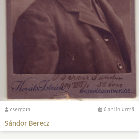
csergota
6 ani în urmă
Sándor Berecz