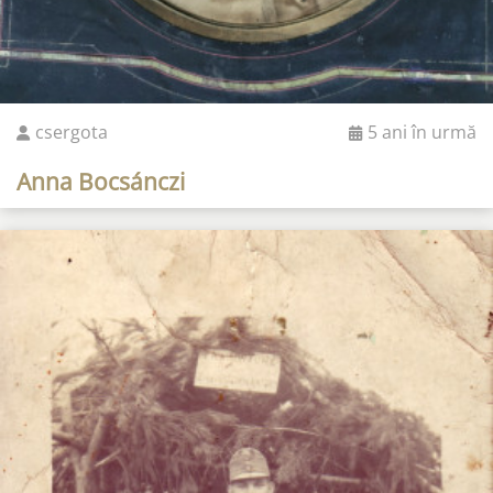
csergota
5 ani în urmă
Anna Bocsánczi