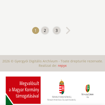
1
2
3
2026 © Gyergyói Digitális Archívum - Toate drepturile rezervate.
Realizat de:
repyx