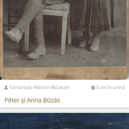
Tarisznyás Márton Múzeum
5 ani în urmă
Péter și Anna Búzás