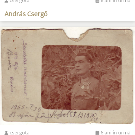
csergota
6 ani în urmă
András Csergő
csergota
6 ani în urmă