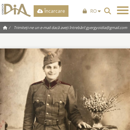
Încarcare
RO
/
Trimiteți-ne un e-mail dacă aveți întrebări!
gyergyoidia@gmail.com