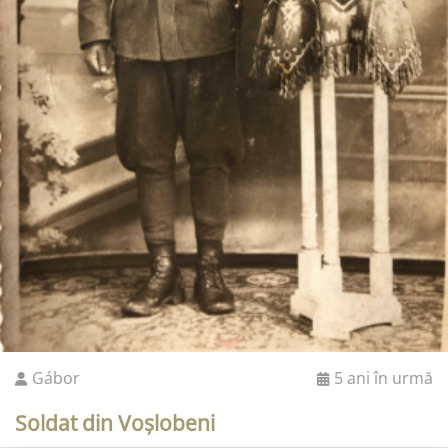
Gábor
5 ani în urmă
Soldat din Voșlobeni