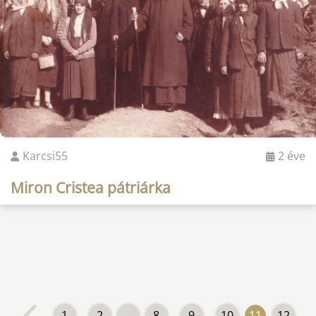
Karcsi55
2 éve
Miron Cristea pátriárka
1
2
...
8
9
10
11
12