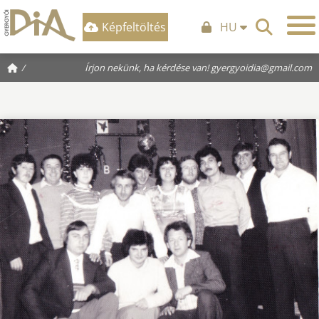
Képfeltöltés
HU
/
Írjon nekünk, ha kérdése van!
gyergyoidia@gmail.com