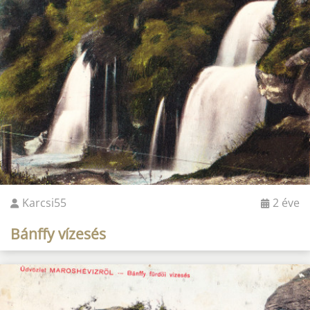
Karcsi55
2 éve
Bánffy vízesés