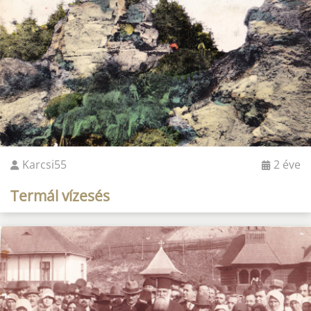
Karcsi55
2 éve
Termál vízesés