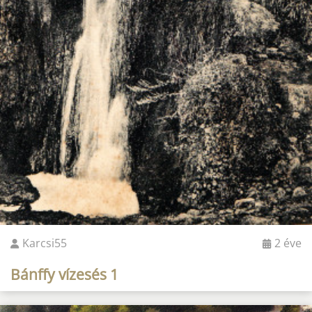
Karcsi55
2 éve
Bánffy vízesés 1