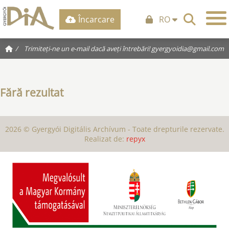
Încarcare
RO
/
Trimiteți-ne un e-mail dacă aveți întrebări!
gyergyoidia@gmail.com
Fără rezultat
2026 © Gyergyói Digitális Archívum - Toate drepturile rezervate.
Realizat de:
repyx