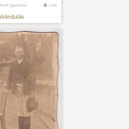
 Kövek Egyesülete
2 éve
kirándulás