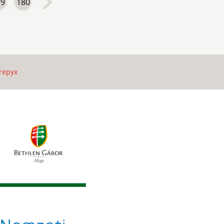
79
180
repyx