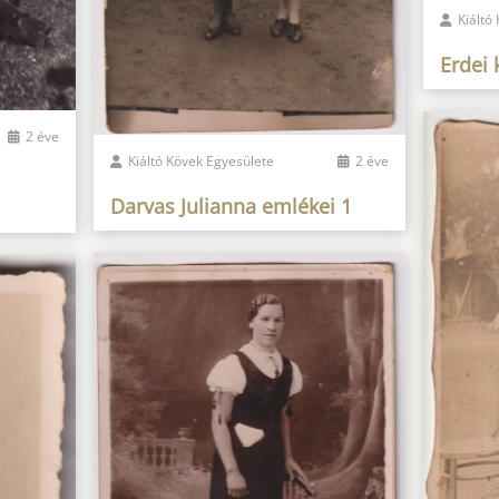
Kiáltó
Erdei 
2 éve
Kiáltó Kövek Egyesülete
2 éve
Darvas Julianna emlékei 1