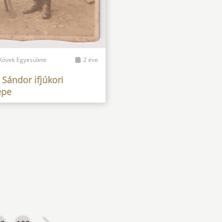
 Kövek Egyesülete
2 éve
 Sándor ifjúkori
épe