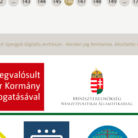
2
...
143
144
145
146
147
148
149
...
1
© Gyergyói Digitális Archívum - Minden jog fenntartva. Készítette: