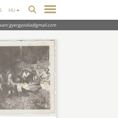
S
HU
 van!
gyergyoidia@gmail.com