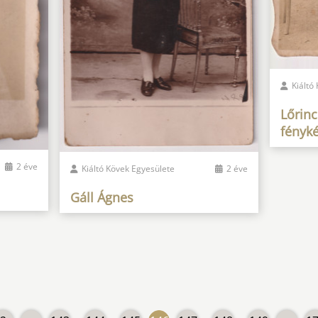
Kiáltó
Lőrinc
fényk
2 éve
Kiáltó Kövek Egyesülete
2 éve
Gáll Ágnes