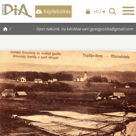
Képfeltöltés
HU
/
Írjon nekünk, ha kérdése van!
gyergyoidia@gmail.com