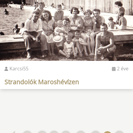
Karcsi55
2 éve
Strandolók Maroshévízen