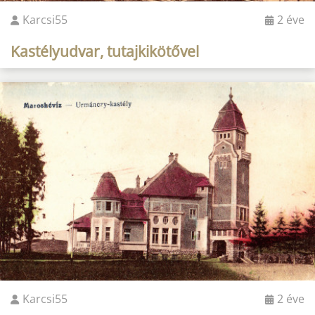
Karcsi55
2 éve
Kastélyudvar, tutajkikötővel
Karcsi55
2 éve