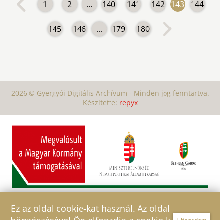
1
2
...
140
141
142
143
144
145
146
...
179
180
2026 © Gyergyói Digitális Archívum - Minden jog fenntartva.
Készítette:
repyx
Ez az oldal cookie-kat használ. Az oldal