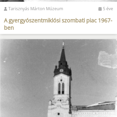
Tarisznyás Márton Múzeum
5 éve
A gyergyószentmiklósi szombati piac 1967-
ben