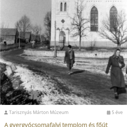
Tarisznyás Márton Múzeum
5 éve
A gyergyócsomafalvi templom és főút