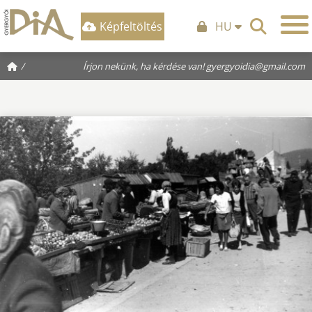
Képfeltöltés
HU
/
Írjon nekünk, ha kérdése van!
gyergyoidia@gmail.com