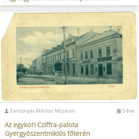
Tarisznyás Márton Múzeum
5 éve
Az egykori Cziffra-palota
Gyergyószentmiklós főterén