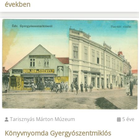
években
Tarisznyás Márton Múzeum
5 éve
Könyvnyomda Gyergyószentmiklós