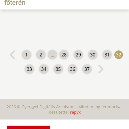
főterén
1
2
...
28
29
30
31
32
33
34
35
36
37
2026 © Gyergyói Digitális Archívum - Minden jog fenntartva.
Készítette:
repyx