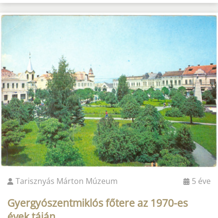
Tarisznyás Márton Múzeum
5 éve
Gyergyószentmiklós főtere az 1970-es
évek táján