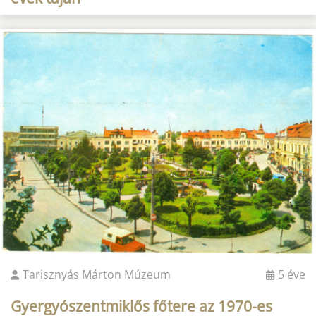
Tarisznyás Márton Múzeum
5 éve
Gyergyószentmiklős főtere az 1970-es