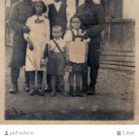
pkfrederic
5 éve