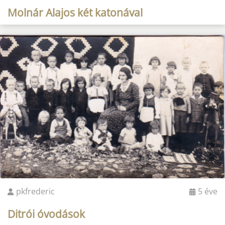
Molnár Alajos két katonával
pkfrederic
5 éve
Ditrói óvodások