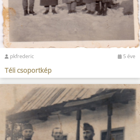
pkfrederic
5 éve
Téli csoportkép