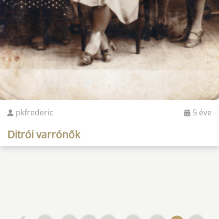
pkfrederic
5 éve
Ditrói varrónők