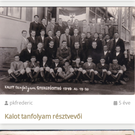
pkfrederic
5 éve
Kalot tanfolyam résztvevői