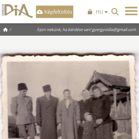
Képfeltöltés
HU
/
Írjon nekünk, ha kérdése van!
gyergyoidia@gmail.com