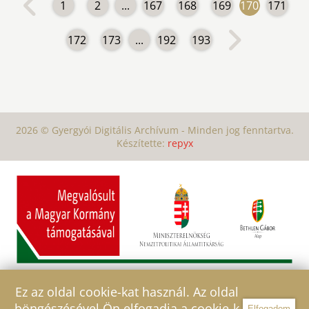
1
2
...
167
168
169
170
171
172
173
...
192
193
2026 © Gyergyói Digitális Archívum - Minden jog fenntartva.
Készítette:
repyx
Ez az oldal cookie-kat használ. Az oldal
böngészésével Ön elfogadja a cookie-k
Elfogadom