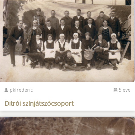
pkfrederic
5 éve
Ditrói színjátszócsoport