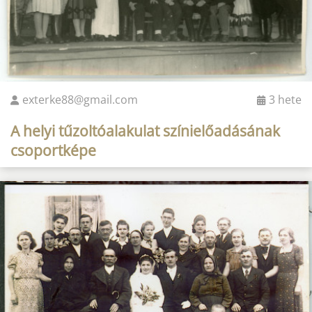
exterke88@gmail.com
3 hete
A helyi tűzoltóalakulat színielőadásának
csoportképe