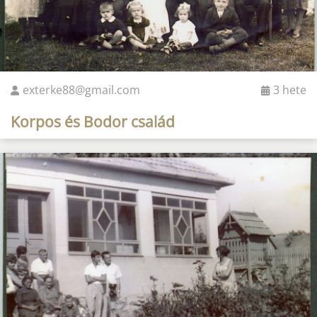
exterke88@gmail.com
3 hete
Korpos és Bodor család