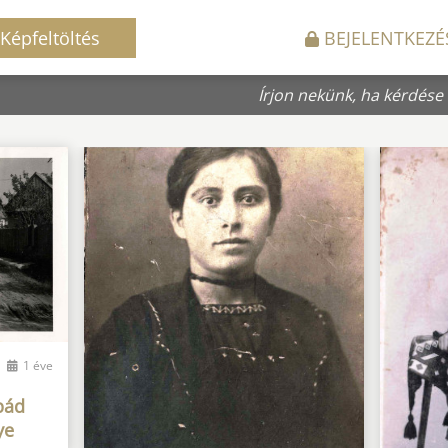
Képfeltöltés
BEJELENTKEZÉ
Írjon nekünk, ha kérdése
1 éve
rpád
ye