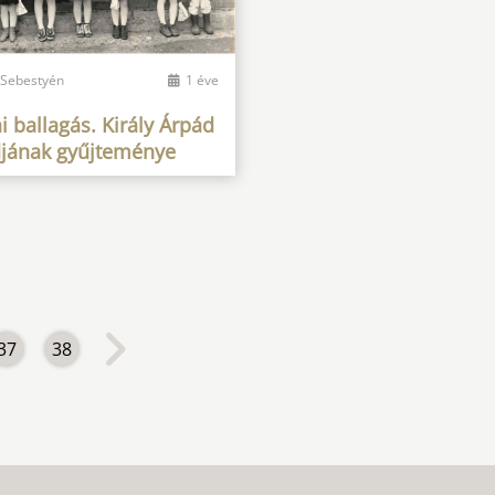
 Sebestyén
1 éve
 ballagás. Király Árpád
djának gyűjteménye
37
38