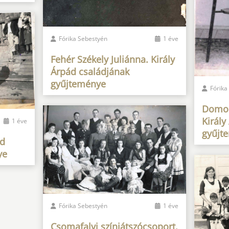
Fórika Sebestyén
1 éve
Fehér Székely Juliánna. Király
Árpád családjának
gyűjteménye
Fórika
Domok
Király
1 éve
gyűjt
ád
ye
Fórika Sebestyén
1 éve
Csomafalvi színjátszócsoport.