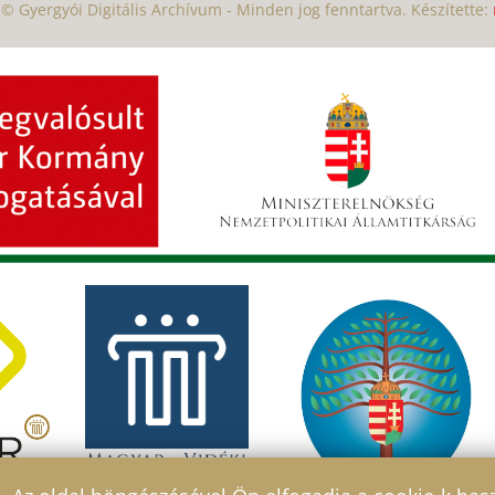
© Gyergyói Digitális Archívum - Minden jog fenntartva. Készítette: