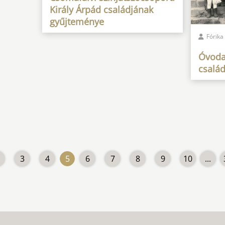
Király Árpád családjának
gyűjteménye
Fórika
Óvodai
csalá
3
4
5
6
7
8
9
10
...