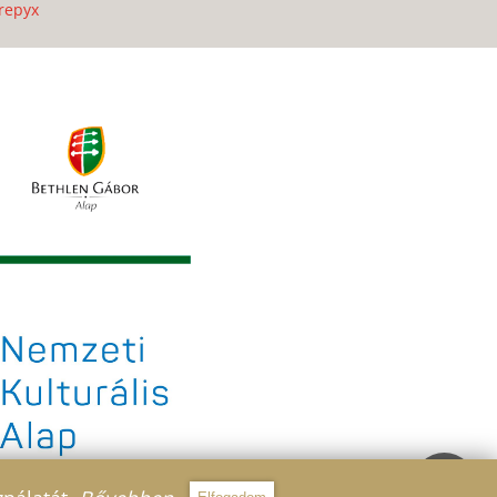
repyx