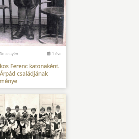
 Sebestyén
1 éve
os Ferenc katonaként.
 Árpád családjának
eménye