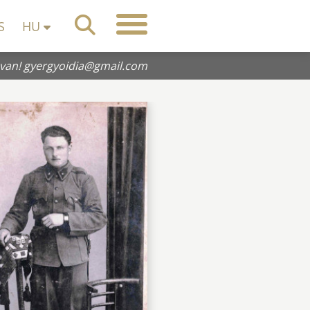
S
HU
 van!
gyergyoidia@gmail.com