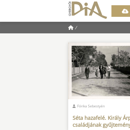
/
Fórika Sebestyén
Séta hazafelé. Király Á
családjának gyűjtemén