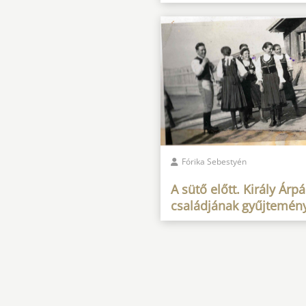
Fórika Sebestyén
A sütő előtt. Király Árp
családjának gyűjtemén