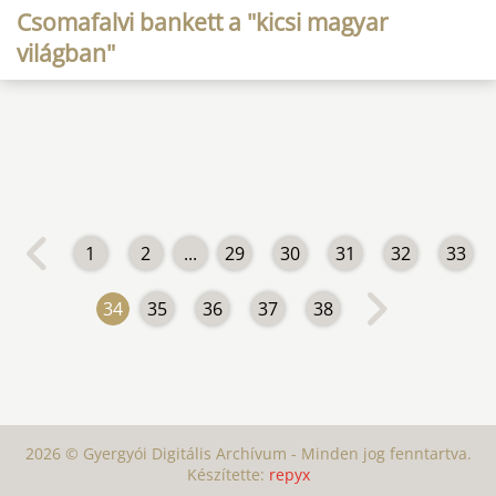
Csomafalvi bankett a "kicsi magyar
világban"
1
2
...
29
30
31
32
33
34
35
36
37
38
2026 © Gyergyói Digitális Archívum - Minden jog fenntartva.
Készítette:
repyx