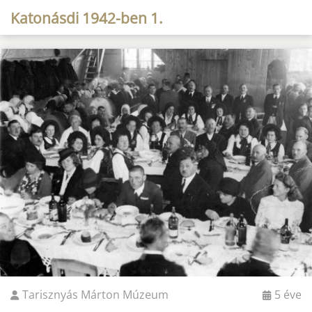
Katonásdi 1942-ben 1.
Tarisznyás Márton Múzeum
5 éve