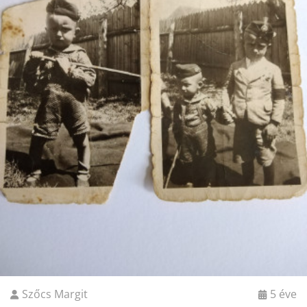
Szőcs Margit
5 éve