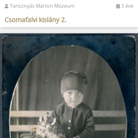
Tarisznyás Márton Múzeum
5 éve
Csomafalvi kislány 2.