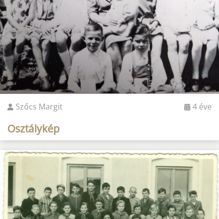
Szőcs Margit
4 éve
Osztálykép