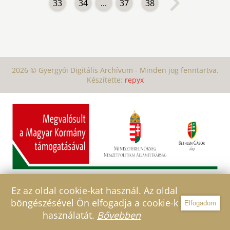
33
34
...
37
38
2026 © Gyergyói Digitális Archívum - Minden jog fenntartva.
Készítette:
repyx
Ez az oldal cookie-kat használ. Az oldal
böngészésével Ön elfogadja a cookie-k
Elfogadom
Szűrő
használatát.
Bővebben