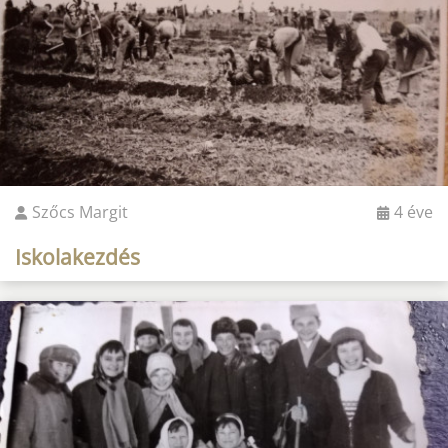
Szőcs Margit
4 éve
Iskolakezdés