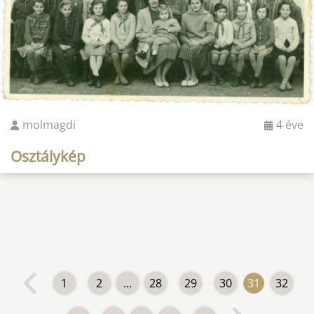
molmagdi
4 éve
Osztálykép
1
2
...
28
29
30
31
32