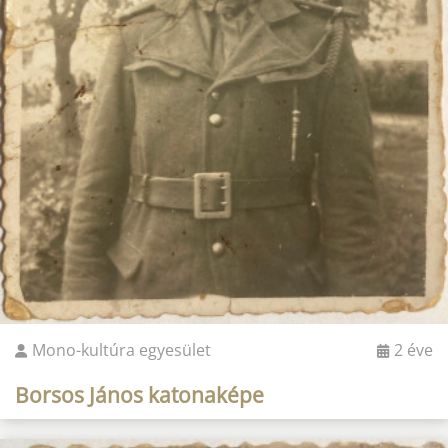
Mono-kultúra egyesület
2 éve
Borsos János katonaképe