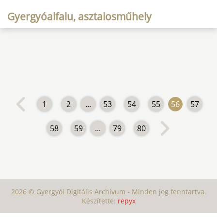
Gyergyóalfalu, asztalosműhely
1
2
...
53
54
55
56
57
58
59
...
79
80
2026 © Gyergyói Digitális Archívum - Minden jog fenntartva.
Készítette:
repyx