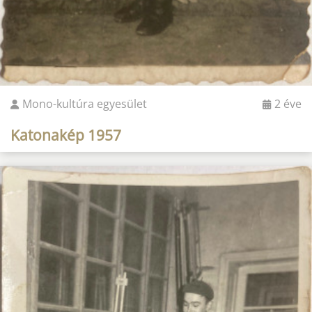
Mono-kultúra egyesület
2 éve
Katonakép 1957