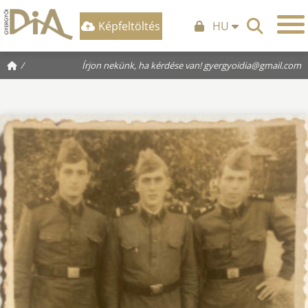
Képfeltöltés
HU
/
Írjon nekünk, ha kérdése van!
gyergyoidia@gmail.com