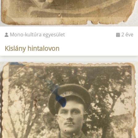
Mono-kultúra egyesület
2 éve
Kislány hintalovon