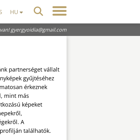
S
HU
 van!
gyergyoidia@gmail.com
k partnerséget vállalt
nyképek gyűjtéséhez
yamatosan érkeznek
, mint más
atkozású képeket
nepekről,
gekről. A
rofilján találhatók.