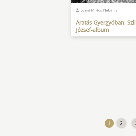
Szent Miklós Plébánia
Aratás Gyergyóban. Szil
József-album
1
2