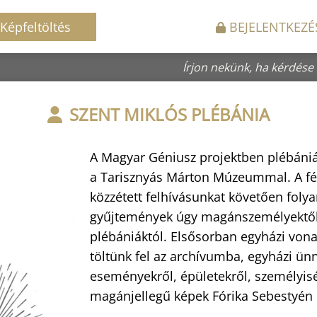
Képfeltöltés
BEJELENTKEZÉ
Írjon nekünk, ha kérdése
SZENT MIKLÓS PLÉBÁNIA
A Magyar Géniusz projektben plébánián
a Tarisznyás Márton Múzeummal. A fé
közzétett felhívásunkat követően fol
gyűjtemények úgy magánszemélyektől
plébániáktól. Elsősorban egyházi von
töltünk fel az archívumba, egyházi ün
eseményekről, épületekről, személyisé
magánjellegű képek Fórika Sebestyén p