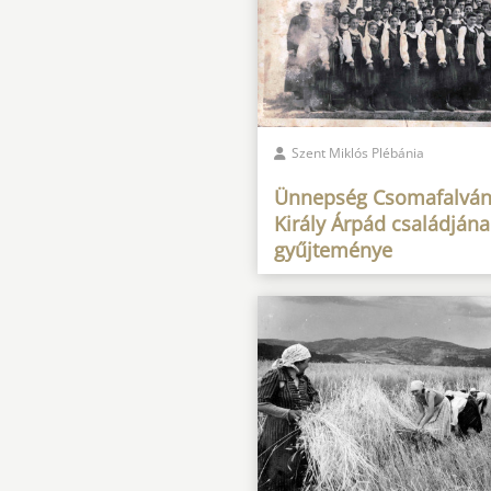
Szent Miklós Plébánia
Ünnepség Csomafalván
Király Árpád családjána
gyűjteménye