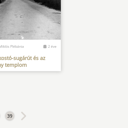
Miklós Plébánia
2 éve
kostó-sugárút és az
y templom
39