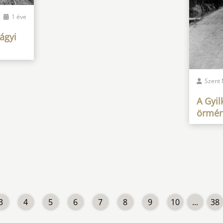
1 éve
ágyi
Szent 
A Gyil
örmén
3
4
5
6
7
8
9
10
...
38