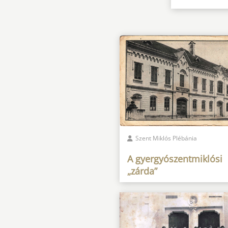
Szent Miklós Plébánia
A gyergyószentmiklósi
„zárda”