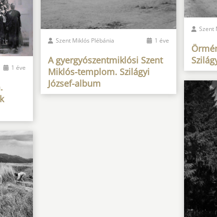
Szent 
Szent Miklós Plébánia
1 éve
Örmén
A gyergyószentmiklósi Szent
Szilág
1 éve
Miklós-templom. Szilágyi
József-album
.
k