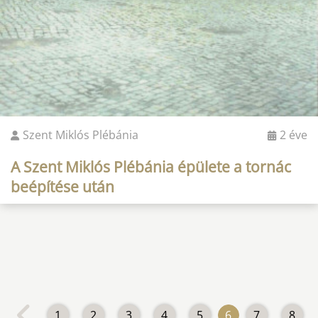
Szent Miklós Plébánia
2 éve
A Szent Miklós Plébánia épülete a tornác
beépítése után
1
2
3
4
5
6
7
8