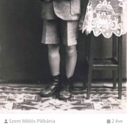
Szent Miklós Plébánia
2 éve