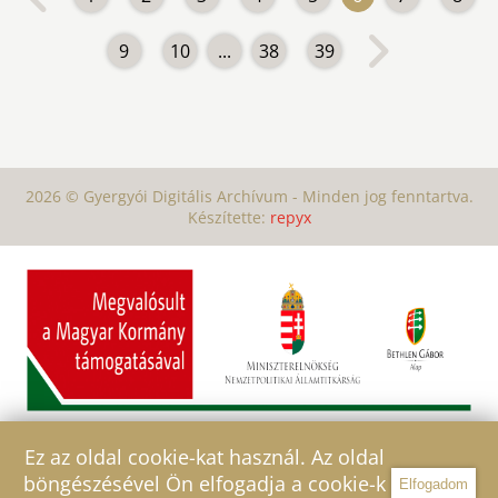
9
10
...
38
39
2026 © Gyergyói Digitális Archívum - Minden jog fenntartva.
Készítette:
repyx
Ez az oldal cookie-kat használ. Az oldal
böngészésével Ön elfogadja a cookie-k
Elfogadom
Szűrő