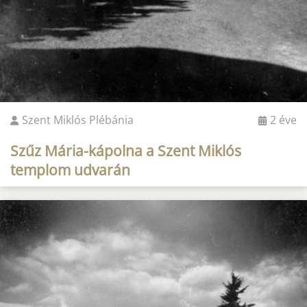
Szent Miklós Plébánia
2 éve
Szűz Mária-kápolna a Szent Miklós
templom udvarán