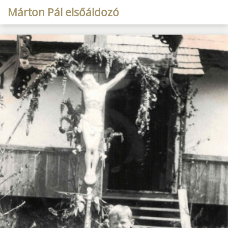
Márton Pál elsőáldozó