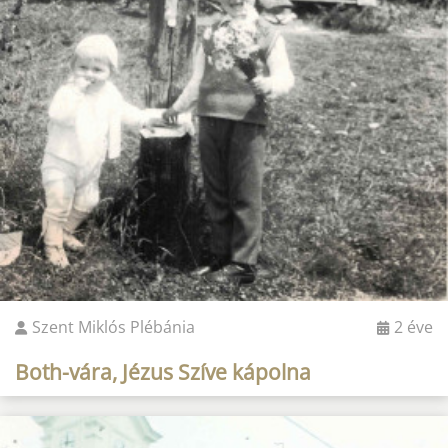
Szent Miklós Plébánia
2 éve
Both-vára, Jézus Szíve kápolna