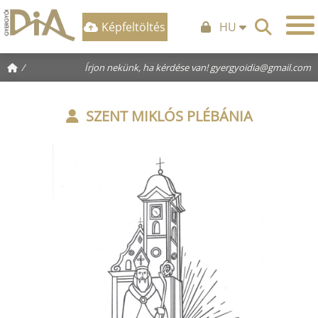
Képfeltöltés
HU
/
Írjon nekünk, ha kérdése van!
gyergyoidia@gmail.com
SZENT MIKLÓS PLÉBÁNIA