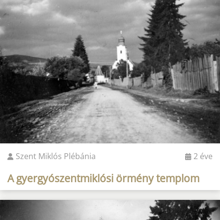
Szent Miklós Plébánia
2 éve
A gyergyószentmiklósi örmény templom