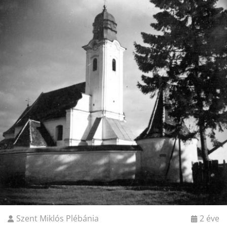
Szent Miklós Plébánia
2 éve