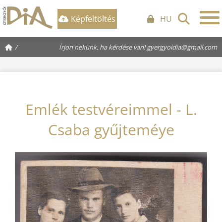
Képfeltöltés
HU
/
Írjon nekünk, ha kérdése van!
gyergyoidia@gmail.com
Emlék testvéreimmel - L.
Csaba gyűjteméye