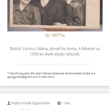
ID:
18771a
Balról: Lőrincz Mária, József és Anna. A felvétel az
1950-es évek elején készült.
* Szerzői jog alatt álló kép! Felhasználásának kérelmezését küldje el a
gyergyoidia@gmail.com
e-mail
címre.
Kiáltó Kövek Egyesülete
1 éve