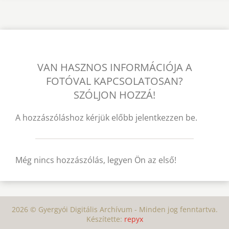
VAN HASZNOS INFORMÁCIÓJA A
FOTÓVAL KAPCSOLATOSAN?
SZÓLJON HOZZÁ!
A hozzászóláshoz kérjük előbb jelentkezzen be.
Még nincs hozzászólás, legyen Ön az első!
2026 © Gyergyói Digitális Archívum - Minden jog fenntartva.
Készítette:
repyx