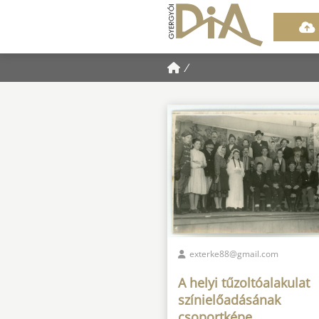
/
exterke88@gmail.com
A helyi tűzoltóalakulat
színielőadásának
csoportképe