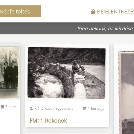
Képfeltöltés
BEJELENTKEZÉ
Írjon nekünk, ha kérdése
3 hete
Kiáltó Kövek Egyesülete
1 hónapja
FM11-Rokonok