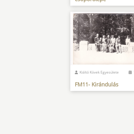
Kiáltó Kövek Egyesülete
FM11- Kirándulás