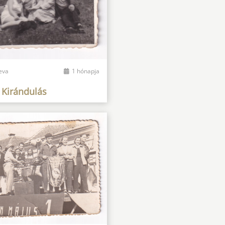
eva
1 hónapja
 Kirándulás