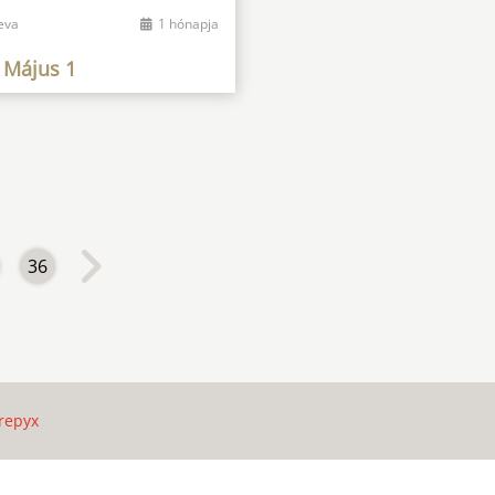
eva
1 hónapja
 Május 1
36
repyx