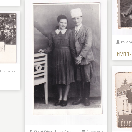
rokaly
FM11-
1 hónapja
Kiáltó Kövek Egyesülete
1 hónapja