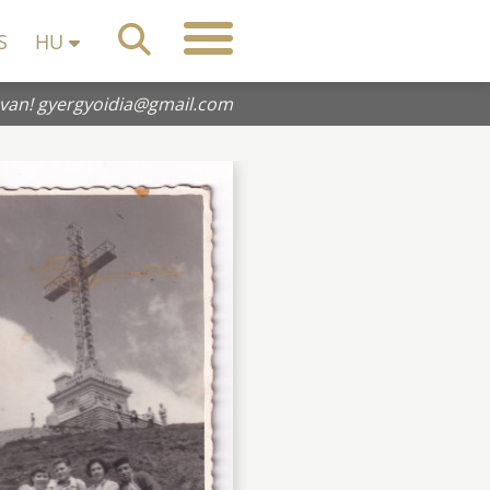
S
HU
 van!
gyergyoidia@gmail.com