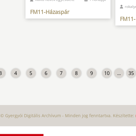
rokaly
FM11-Házaspár
FM11-
3
4
5
6
7
8
9
10
...
35
© Gyergyói Digitális Archívum - Minden jog fenntartva. Készítette: