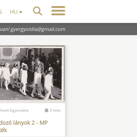
S
HU
 van!
gyergyoidia@gmail.com
 Kövek Egyesülete
3 hete
dozó lányok 2 - MP
ték