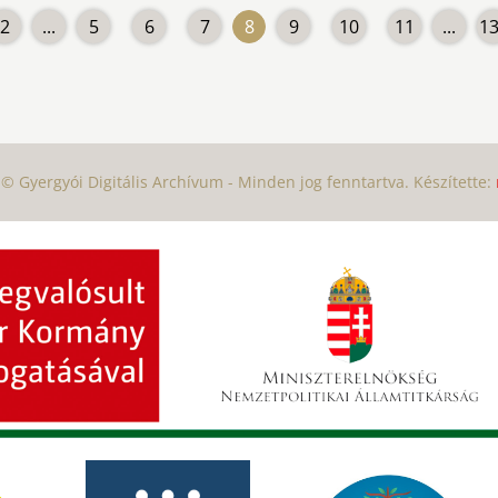
2
...
5
6
7
8
9
10
11
...
1
© Gyergyói Digitális Archívum - Minden jog fenntartva. Készítette: