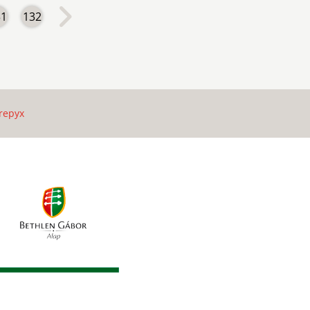
31
132
repyx