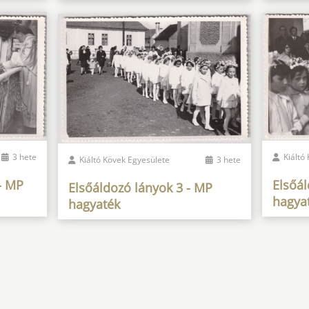
3 hete
Kiáltó
Kiáltó Kövek Egyesülete
3 hete
- MP
Elsőá
Elsőáldozó lányok 3 - MP
hagya
hagyaték