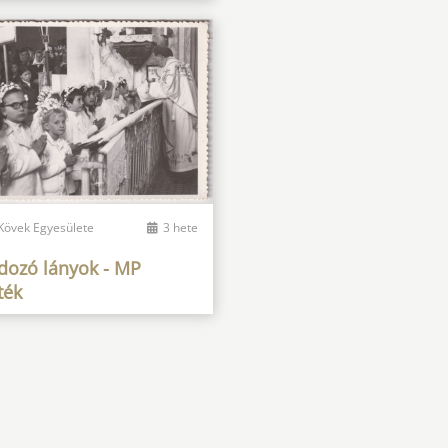
 Kövek Egyesülete
3 hete
ldozó lányok - MP
ték