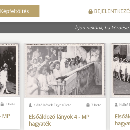
Képfeltöltés
BEJELENTKEZÉ
Írjon nekünk, ha kérdése
3 hete
Kiáltó
Kiáltó Kövek Egyesülete
3 hete
- MP
Elsőál
Elsőáldozó lányok 4 - MP
hagya
hagyaték