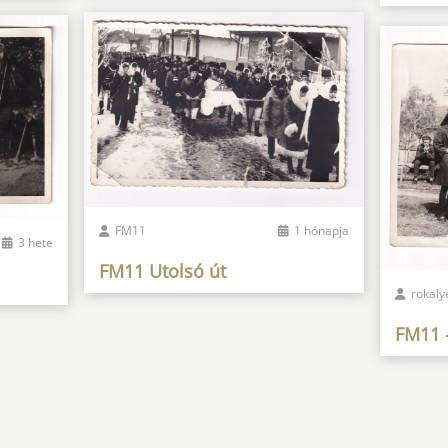
FM11
1 hónapja
3 hete
FM11 Utolsó út
rokaly
FM11 