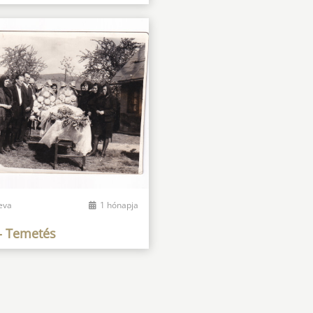
eva
1 hónapja
- Temetés