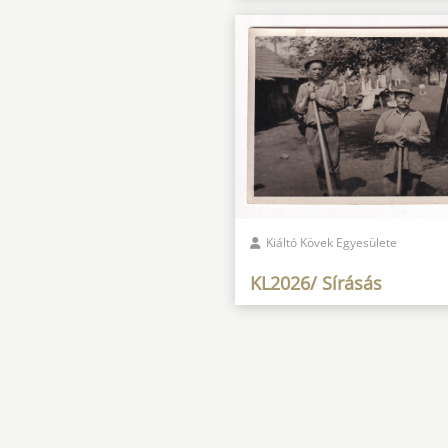
Kiáltó Kövek Egyesülete
KL2026/ Sírásás