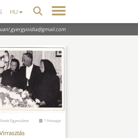
S
HU
 van!
gyergyoidia@gmail.com
 Kövek Egyesülete
1 hónapja
Virrasztás