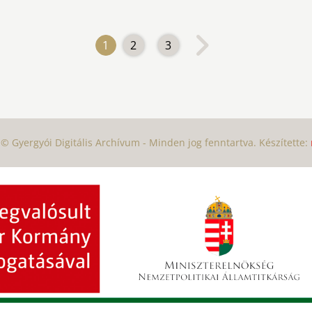
1
2
3
© Gyergyói Digitális Archívum - Minden jog fenntartva. Készítette: