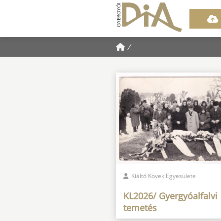
/
Kiáltó Kövek Egyesülete
KL2026/ Gyergyóalfalvi
temetés