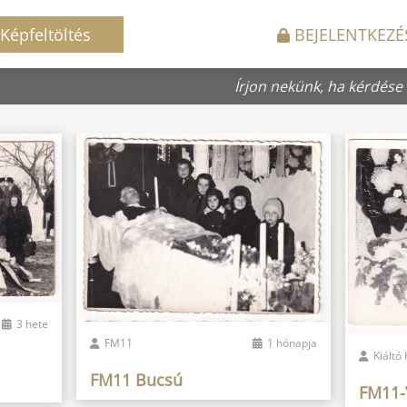
Képfeltöltés
BEJELENTKEZÉ
Írjon nekünk, ha kérdése
3 hete
FM11
1 hónapja
Kiáltó
FM11 Bucsú
FM11-