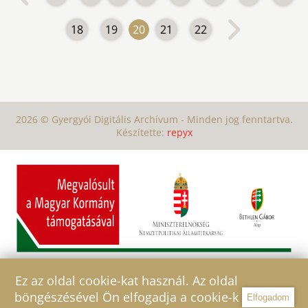
18
19
20
21
22
2026 © Gyergyói Digitális Archívum - Minden jog fenntartva.
Készítette:
repyx
Ez az oldal cookie-kat használ. Az oldal
böngészésével Ön elfogadja a cookie-k
Elfogadom
Szűrő