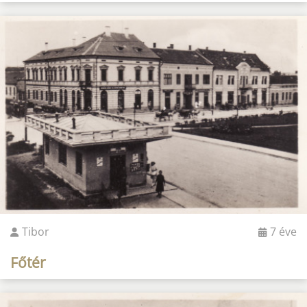
Tibor
7 éve
Főtér