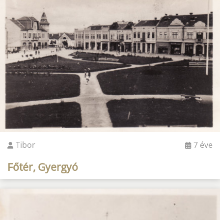
Tibor
7 éve
Főtér, Gyergyó