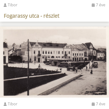
Tibor
7 éve
Fogarassy utca - részlet
Tibor
7 éve