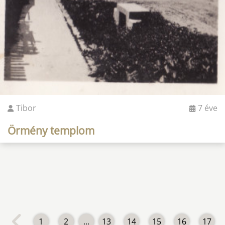
Tibor
7 éve
Örmény templom
1
2
...
13
14
15
16
17