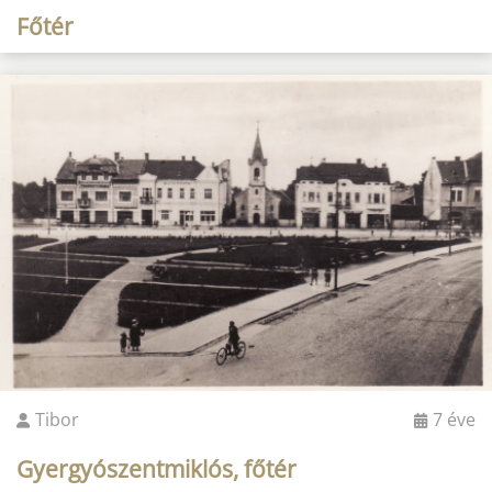
Főtér
Tibor
7 éve
Gyergyószentmiklós, főtér