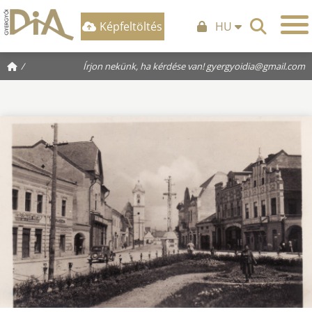
Képfeltöltés
HU
/
Írjon nekünk, ha kérdése van!
gyergyoidia@gmail.com