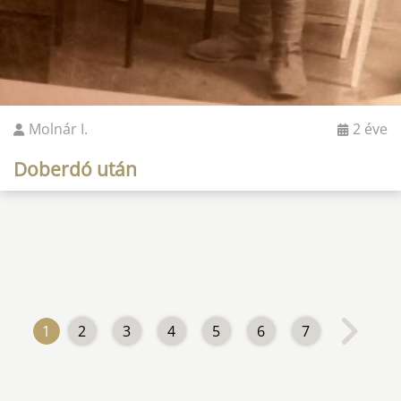
Molnár I.
2 éve
Doberdó után
1
2
3
4
5
6
7