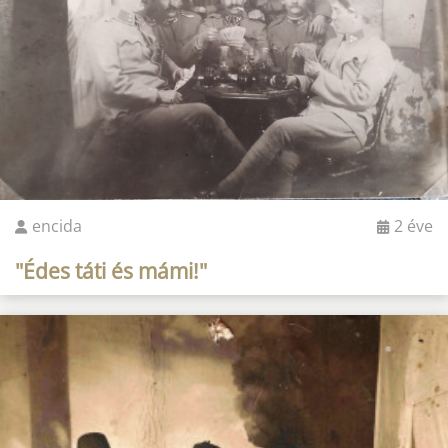
encida
2 éve
"Édes táti és mámi!"