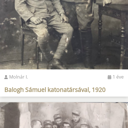
Molnár I.
1 éve
Balogh Sámuel katonatársával, 1920