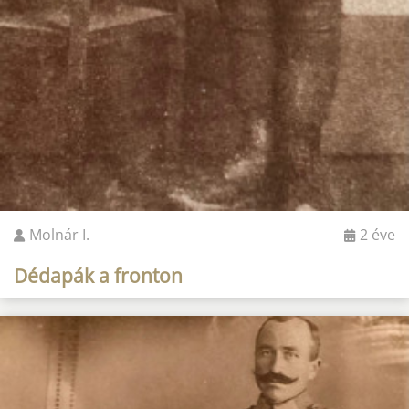
Molnár I.
2 éve
Dédapák a fronton