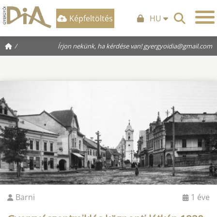
Képfeltöltés
HU
/
Írjon nekünk, ha kérdése van!
gyergyoidia@gmail.com
Barni
1 éve