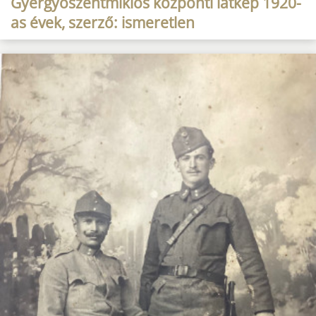
Gyergyószentmiklós központi látkép 1920-
as évek, szerző: ismeretlen