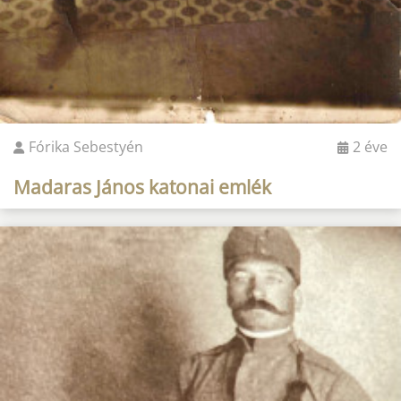
Fórika Sebestyén
2 éve
Madaras János katonai emlék