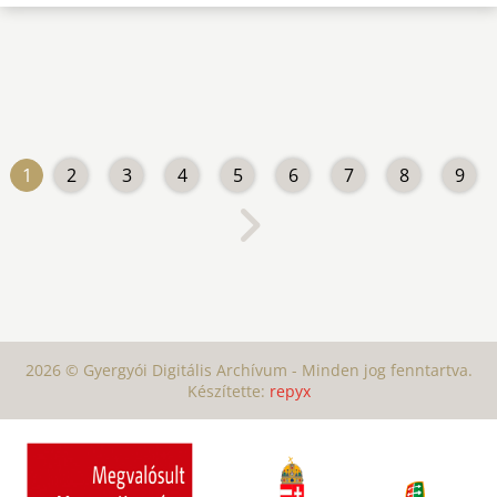
1
2
3
4
5
6
7
8
9
2026 © Gyergyói Digitális Archívum - Minden jog fenntartva.
Készítette:
repyx