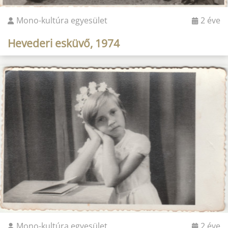
Mono-kultúra egyesület
2 éve
Hevederi esküvő, 1974
Mono-kultúra egyesület
2 éve