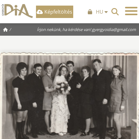
Képfeltöltés
HU
/
Írjon nekünk, ha kérdése van!
gyergyoidia@gmail.com