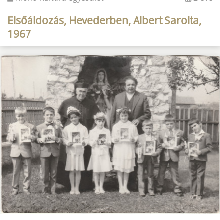
Elsőáldozás, Hevederben, Albert Sarolta,
1967