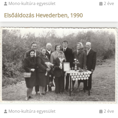
Mono-kultúra egyesület
2 éve
Elsőáldozás Hevederben, 1990
Mono-kultúra egyesület
2 éve