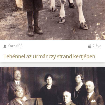
Karcsi55
2 éve
Tehénnel az Urmánczy strand kertjében