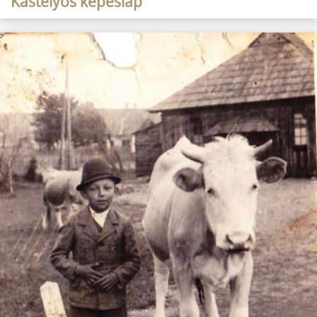
Kastélyos képeslap