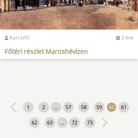
Karcsi55
2 éve
Főtéri részlet Maroshévízen
1
2
...
57
58
59
60
61
62
63
...
72
73