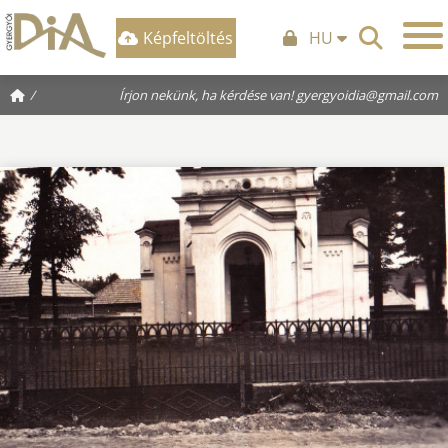
Képfeltöltés
HU
/
Írjon nekünk, ha kérdése van!
gyergyoidia@gmail.com