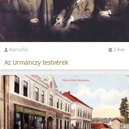
Karcsi55
2 éve
Az Urmánczy testvérek