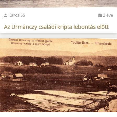
Karcsi55
2 éve
Az Urmánczy családi kripta lebontás előtt