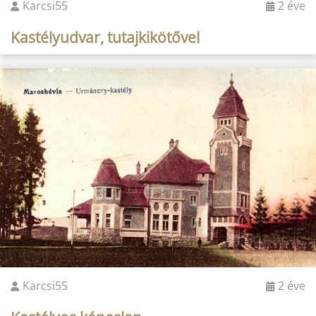
Karcsi55
2 éve
Kastélyudvar, tutajkikötővel
Karcsi55
2 éve