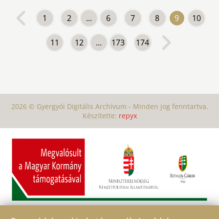
1
2
...
6
7
8
9
10
11
12
...
173
174
2026 © Gyergyói Digitális Archívum - Minden jog fenntartva.
Készítette:
repyx