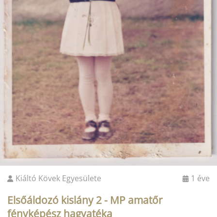
Kiáltó Kövek Egyesülete
1 éve
Elsőáldozó kislány 2 - MP amatőr
fényképész hagyatéka