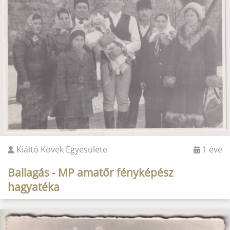
Kiáltó Kövek Egyesülete
1 éve
Ballagás - MP amatőr fényképész
hagyatéka