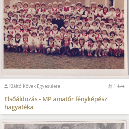
Kiáltó Kövek Egyesülete
1 éve
Elsőáldozás - MP amatőr fényképész
hagyatéka