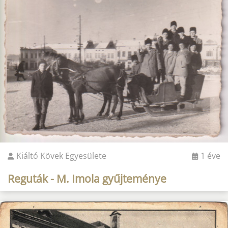
Kiáltó Kövek Egyesülete
1 éve
Reguták - M. Imola gyűjteménye