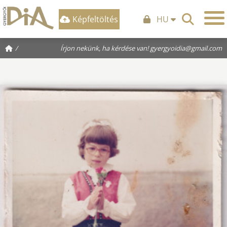
Képfeltöltés
HU
/
Írjon nekünk, ha kérdése van!
gyergyoidia@gmail.com