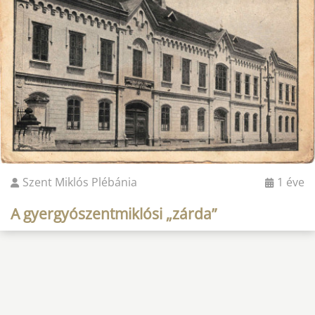
Szent Miklós Plébánia
1 éve
A gyergyószentmiklósi „zárda”