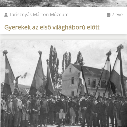
Tarisznyás Márton Múzeum
7 éve
Gyerekek az első világháború előtt