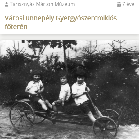
Tarisznyás Márton Múzeum
7 éve
Városi ünnepély Gyergyószentmiklós
főterén