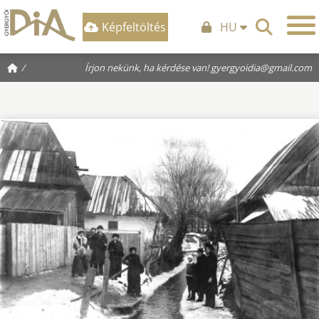
Képfeltöltés
HU
/
Írjon nekünk, ha kérdése van!
gyergyoidia@gmail.com