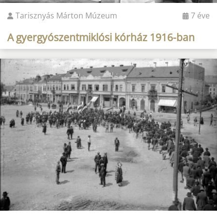
Tarisznyás Márton Múzeum
7 éve
A gyergyószentmiklósi kórház 1916-ban