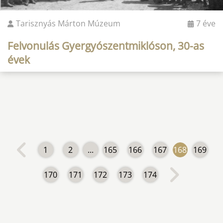
Tarisznyás Márton Múzeum
7 éve
Felvonulás Gyergyószentmiklóson, 30-as
évek
1
2
...
165
166
167
168
169
170
171
172
173
174