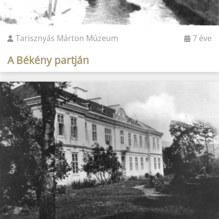
Tarisznyás Márton Múzeum
7 éve
A Békény partján