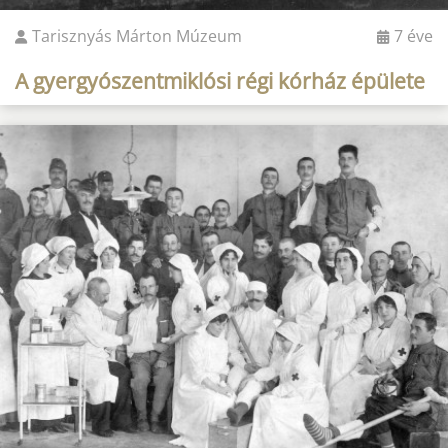
Tarisznyás Márton Múzeum
7 éve
A gyergyószentmiklósi régi kórház épülete