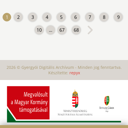
1
2
3
4
5
6
7
8
9
10
...
67
68
2026 © Gyergyói Digitális Archívum - Minden jog fenntartva.
Készítette:
repyx