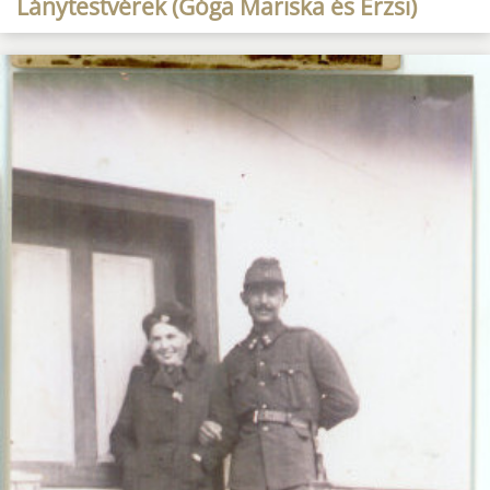
Lánytestvérek (Góga Mariska és Erzsi)