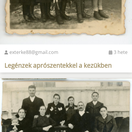
exterke88@gmail.com
3 hete
Legénzek aprószentekkel a kezükben