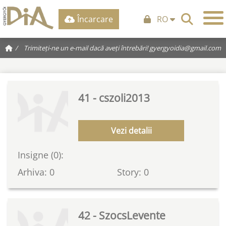
Încarcare
RO
/
Trimiteți-ne un e-mail dacă aveți întrebări!
gyergyoidia@gmail.com
41 - cszoli2013
Vezi detalii
Insigne (0):
Arhiva: 0
Story: 0
42 - SzocsLevente