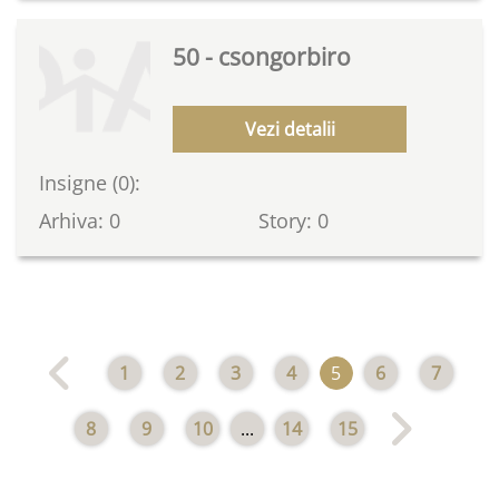
50 - csongorbiro
Vezi detalii
Insigne (0):
Arhiva: 0
Story: 0
1
2
3
4
5
6
7
8
9
10
...
14
15