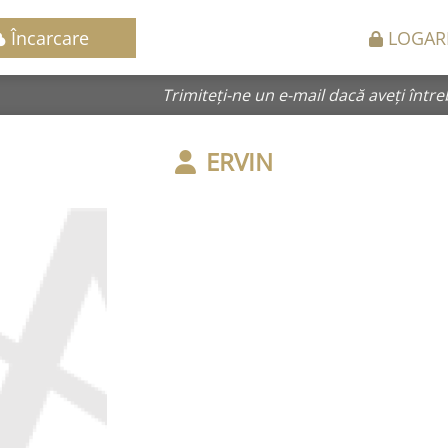
Încarcare
LOGAR
Trimiteți-ne un e-mail dacă aveți între
ERVIN