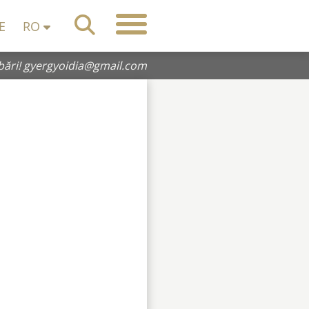
E
RO
bări!
gyergyoidia@gmail.com