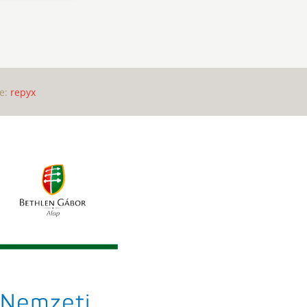
de:
repyx