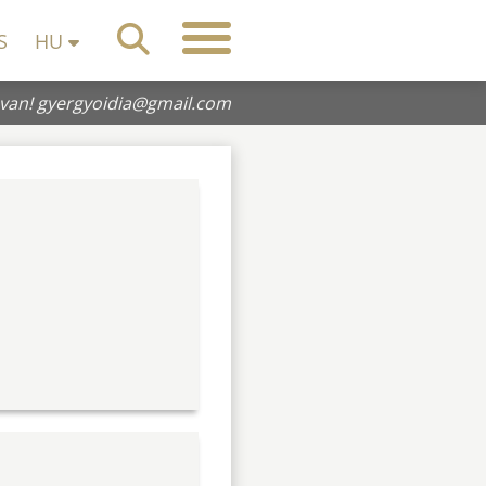
S
HU
 van!
gyergyoidia@gmail.com