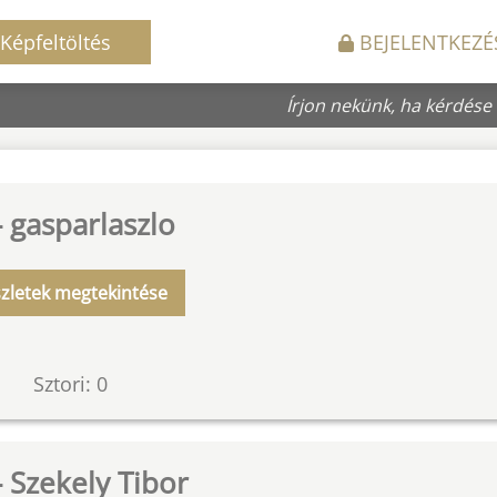
Képfeltöltés
BEJELENTKEZÉ
Írjon nekünk, ha kérdése
- gasparlaszlo
zletek megtekintése
Sztori: 0
- Szekely Tibor