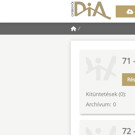
/
71 
Rés
Kitüntetések (0):
Archívum: 0
72 