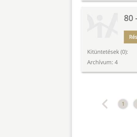
80 
Rés
Kitüntetések (0):
Archívum: 4
1