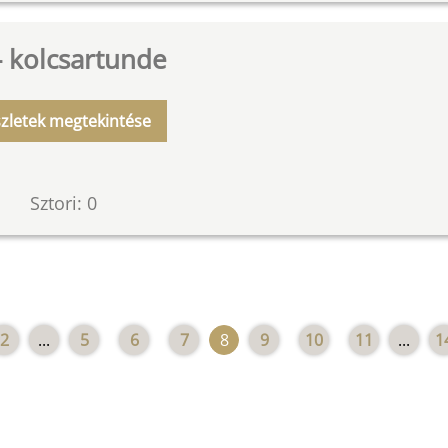
- kolcsartunde
zletek megtekintése
Sztori: 0
2
...
5
6
7
8
9
10
11
...
1