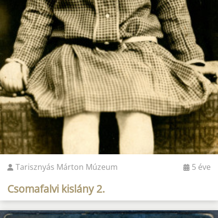
Tarisznyás Márton Múzeum
5 éve
Csomafalvi kislány 2.