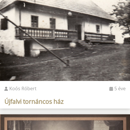
Koós Róbert
5 éve
Újfalvi tornáncos ház