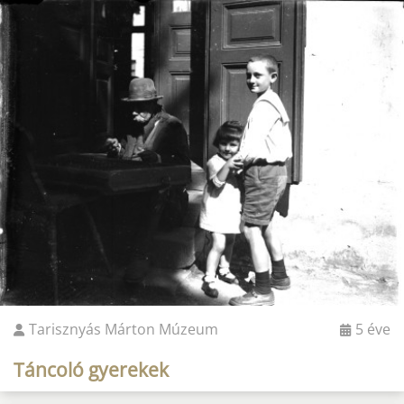
Tarisznyás Márton Múzeum
5 éve
Táncoló gyerekek