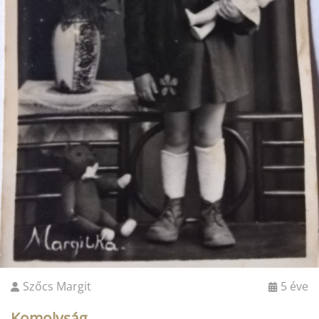
Szőcs Margit
5 éve
Komolyság