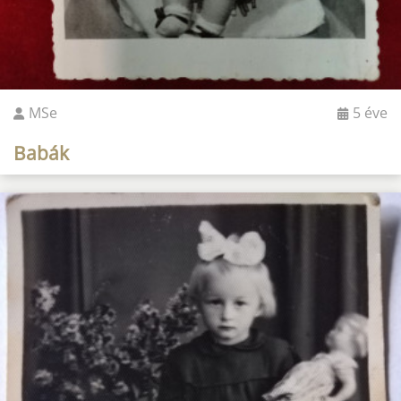
MSe
5 éve
Babák