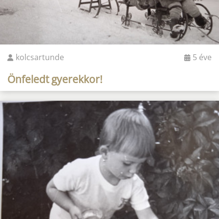
kolcsartunde
5 éve
Önfeledt gyerekkor!