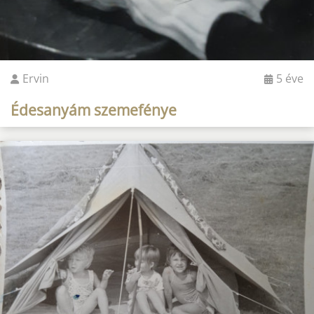
Ervin
5 éve
Édesanyám szemefénye