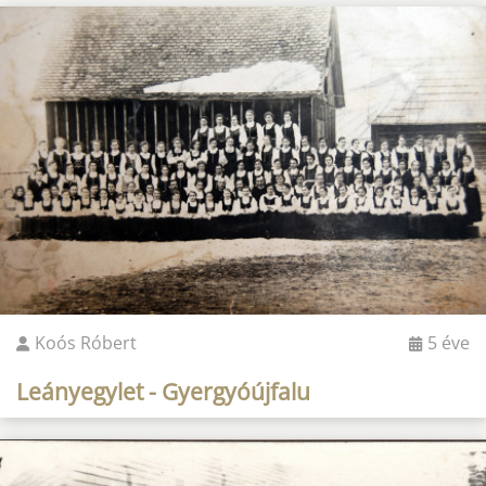
Koós Róbert
5 éve
Leányegylet - Gyergyóújfalu