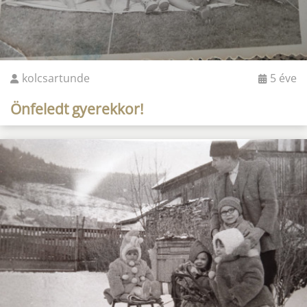
kolcsartunde
5 éve
Önfeledt gyerekkor!