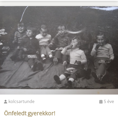
kolcsartunde
5 éve
Önfeledt gyerekkor!