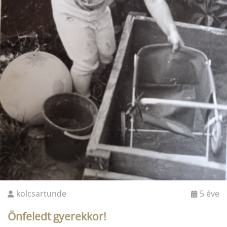
kolcsartunde
5 éve
Önfeledt gyerekkor!