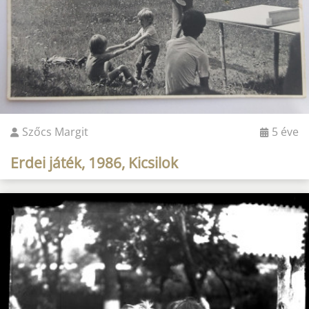
Szőcs Margit
5 éve
Erdei játék, 1986, Kicsilok