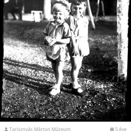
Tarisznyás Márton Múzeum
5 éve