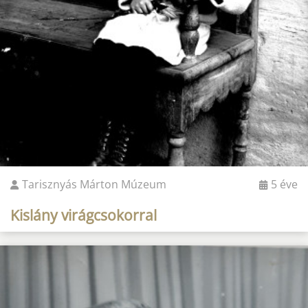
Tarisznyás Márton Múzeum
5 éve
Kislány virágcsokorral