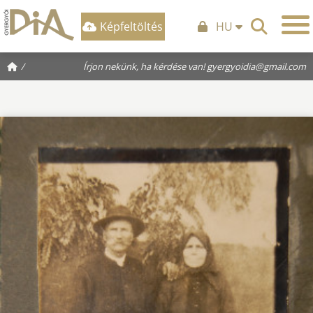
Képfeltöltés
HU
/
Írjon nekünk, ha kérdése van!
gyergyoidia@gmail.com