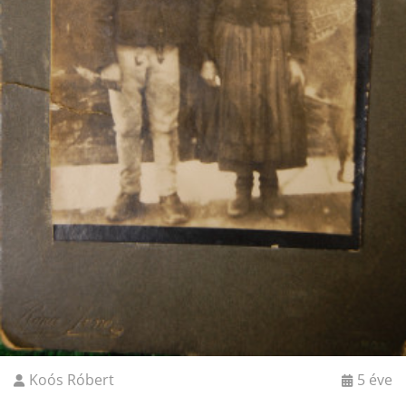
Koós Róbert
5 éve