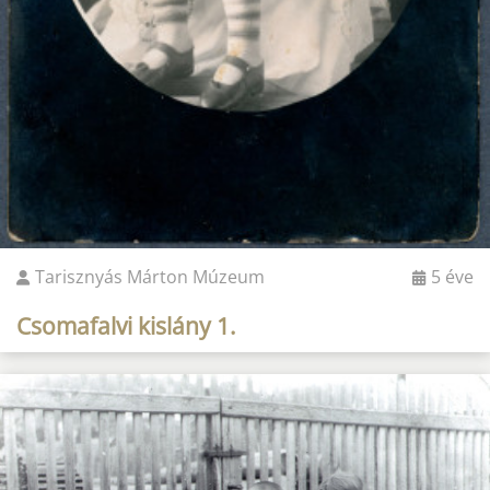
Tarisznyás Márton Múzeum
5 éve
Csomafalvi kislány 1.