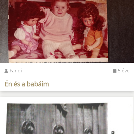
Fandi
5 éve
Én és a babáim