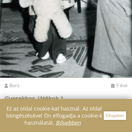
Bors
5 éve
Gyerekkor, játékok 1.
Ez az oldal cookie-kat használ. Az oldal
böngészésével Ön elfogadja a cookie-k
Elfogadom
Szűrő
használatát.
Bővebben