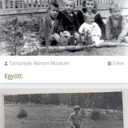
Tarisznyás Márton Múzeum
5 éve
Együtt