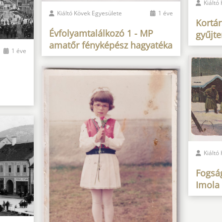
Kiáltó
Kiáltó Kövek Egyesülete
1 éve
Kortár
Évfolyamtalálkozó 1 - MP
gyűjt
amatőr fényképész hagyatéka
1 éve
Kiáltó
Fogság
Imola