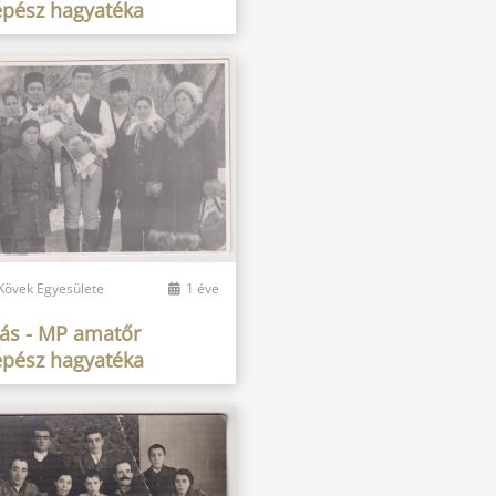
épész hagyatéka
 Kövek Egyesülete
1 éve
gás - MP amatőr
épész hagyatéka