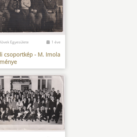
 Kövek Egyesülete
1 éve
i csoportkép - M. Imola
eménye