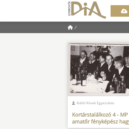
/
Kiáltó Kövek Egyesülete
Kortárstalálkozó 4 - MP
amatőr fényképész hag