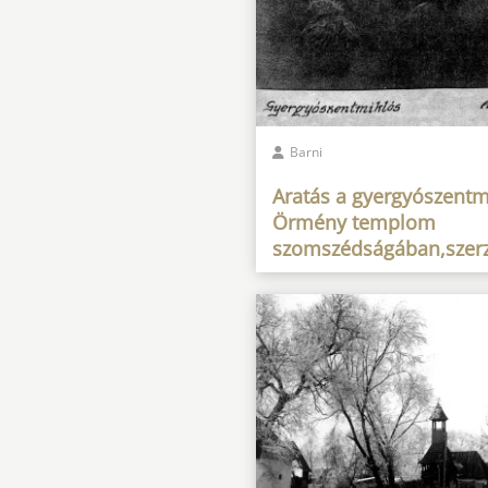
Barni
Aratás a gyergyószentm
Örmény templom
szomszédságában,szerz