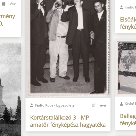
1 éve
Kiáltó
Örmény
Elsőá
0,
fényk
Kiáltó
Kiáltó Kövek Egyesülete
1 éve
Balla
Kortárstalálkozó 3 - MP
fényk
amatőr fényképész hagyatéka