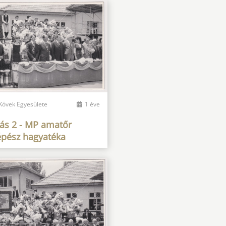
 Kövek Egyesülete
1 éve
gás 2 - MP amatőr
épész hagyatéka