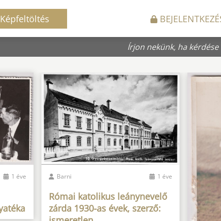
Képfeltöltés
BEJELENTKEZÉ
Írjon nekünk, ha kérdése
1 éve
Barni
1 éve
Római katolikus leánynevelő
yatéka
zárda 1930-as évek, szerző:
ismeretlen