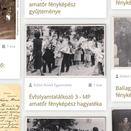
fényk
amatőr fényképész
gyűjteménye
1 éve
ő:
Kiáltó
Kiáltó Kövek Egyesülete
1 éve
Balla
fényk
Évfolyamtalálkozó 3 - MP
amatőr fényképész hagyatéka