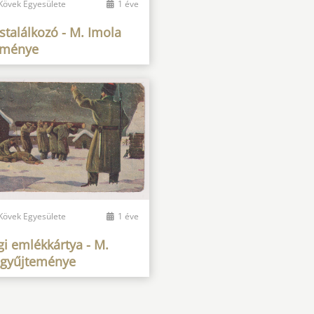
 Kövek Egyesülete
1 éve
stalálkozó - M. Imola
eménye
 Kövek Egyesülete
1 éve
i emlékkártya - M.
 gyűjteménye