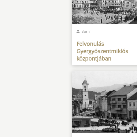
Barni
Felvonulás
Gyergyószentmiklós
központjában