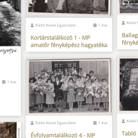
Kiáltó
Kiáltó Kövek Egyesülete
1 éve
Balla
Kortárstalálkozó 1 - MP
fényk
amatőr fényképész hagyatéka
1 éve
Kiáltó
Kiáltó Kövek Egyesülete
1 éve
Tabló
Évfolyamtalálkozó 4 - MP