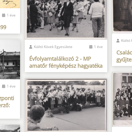
1 éve
899
Kiáltó
Kiáltó Kövek Egyesülete
1 éve
Család
Évfolyamtalálkozó 2 - MP
gyűjt
amatőr fényképész hagyatéka
1 éve
zponti
erző: