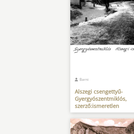
Barni
Alszegi csengettyű-
Gyergyószentmiklós,
szerző:ismeretlen