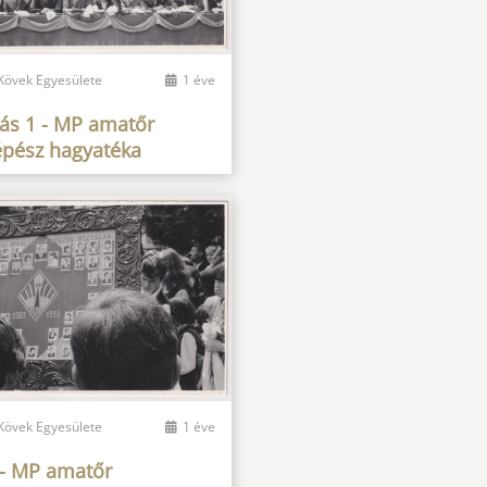
 Kövek Egyesülete
1 éve
gás 1 - MP amatőr
épész hagyatéka
 Kövek Egyesülete
1 éve
 - MP amatőr