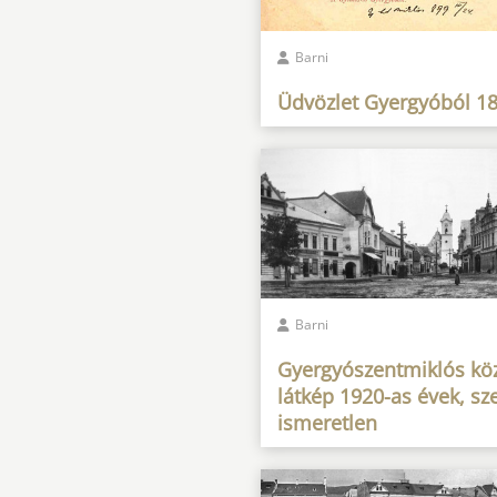
Barni
Üdvözlet Gyergyóból 1
Barni
Gyergyószentmiklós kö
látkép 1920-as évek, sz
ismeretlen