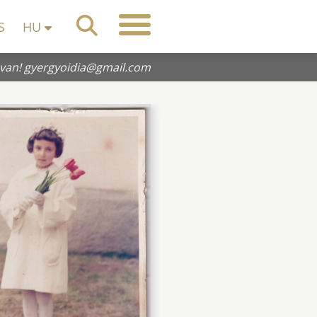
S
HU
 van!
gyergyoidia@gmail.com