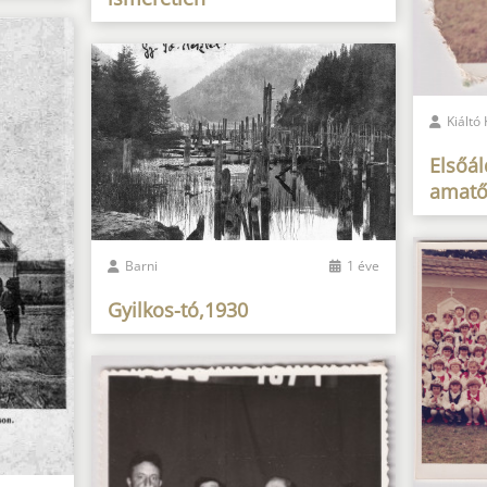
Kiáltó
Elsőál
amatő
Barni
1 éve
Gyilkos-tó,1930