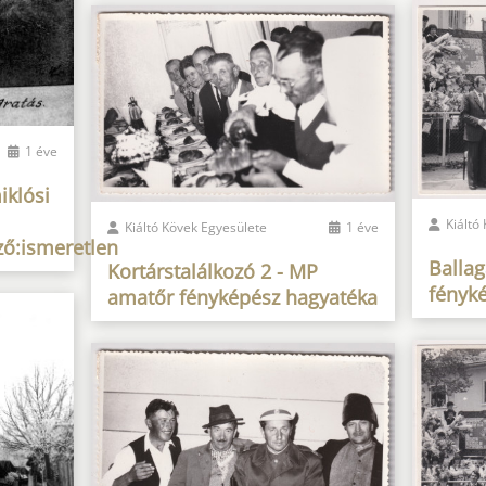
1 éve
iklósi
Kiáltó
Kiáltó Kövek Egyesülete
1 éve
ő:ismeretlen
Balla
Kortárstalálkozó 2 - MP
fényk
amatőr fényképész hagyatéka