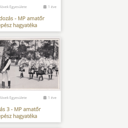
 Kövek Egyesülete
1 éve
ldozás - MP amatőr
épész hagyatéka
 Kövek Egyesülete
1 éve
gás 3 - MP amatőr
épész hagyatéka