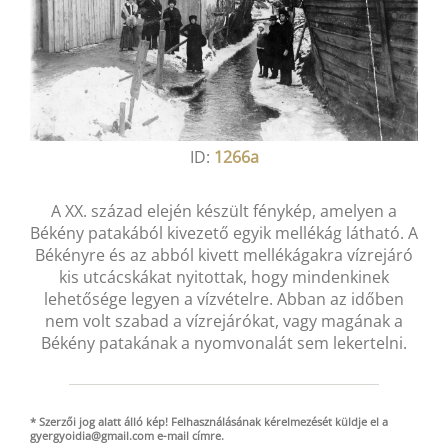
ID:
1266a
A XX. század elején készült fénykép, amelyen a
Békény patakából kivezető egyik mellékág látható. A
Békényre és az abból kivett mellékágakra vízrejáró
kis utcácskákat nyitottak, hogy mindenkinek
lehetősége legyen a vízvételre. Abban az időben
nem volt szabad a vízrejárókat, vagy magának a
Békény patakának a nyomvonalát sem lekertelni.
* Szerzői jog alatt álló kép! Felhasználásának kérelmezését küldje el a
gyergyoidia@gmail.com
e-mail
címre.