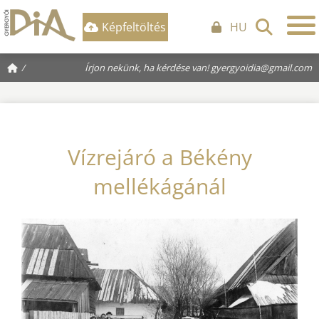
Képfeltöltés
HU
/
Írjon nekünk, ha kérdése van!
gyergyoidia@gmail.com
Vízrejáró a Békény
mellékágánál