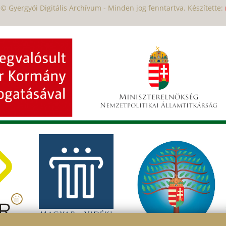
© Gyergyói Digitális Archívum - Minden jog fenntartva. Készítette: