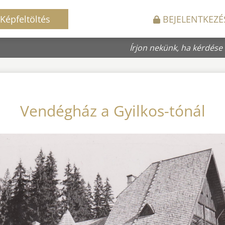
Képfeltöltés
BEJELENTKEZÉ
Írjon nekünk, ha kérdése
Vendégház a Gyilkos-tónál