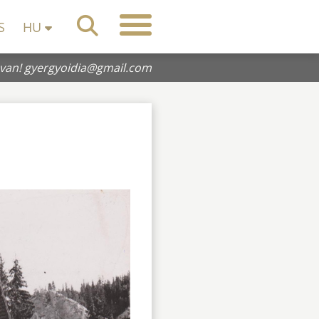
S
HU
 van!
gyergyoidia@gmail.com