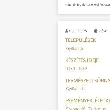
* Szerzői jog alatt álló kép! Felha
Clio Balazs
7 éve
TELEPÜLÉSEK
Gyilkostó
KÉSZÍTÉS IDEJE
1930 - 1939
TERMÉSZETI KÖRNY
Gyilkos-tó
ESEMÉNYEK, ÉLETK
Szabadidő
Turizmus