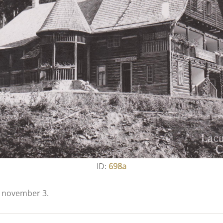
ID:
698a
. november 3.