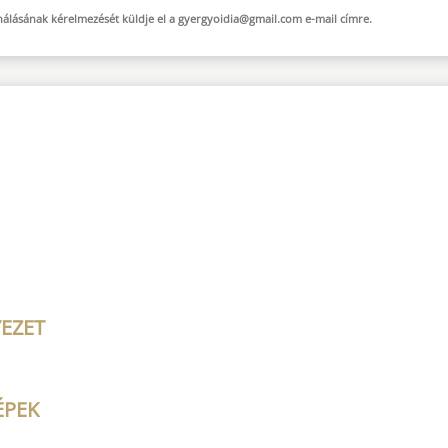
sználásának kérelmezését küldje el a
gyergyoidia@gmail.com
e-mail
címre.
EZET
ÉPEK