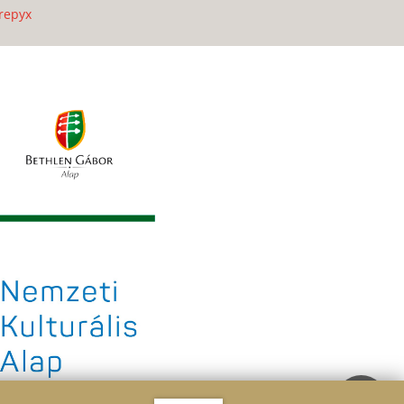
repyx