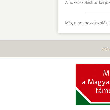
A hozzászóláshoz kérjük
Még nincs hozzászólás, 
2026 