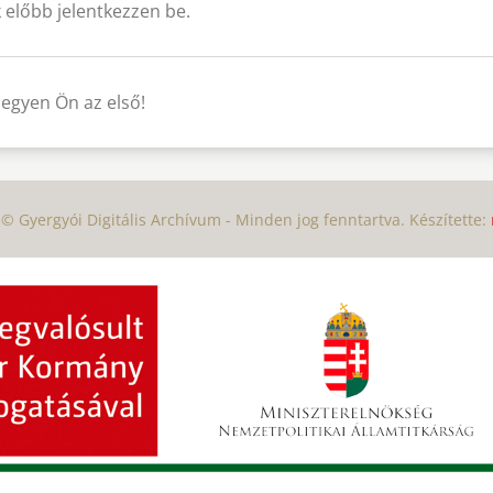
 előbb jelentkezzen be.
legyen Ön az első!
© Gyergyói Digitális Archívum - Minden jog fenntartva. Készítette: