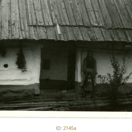
ID:
2145a