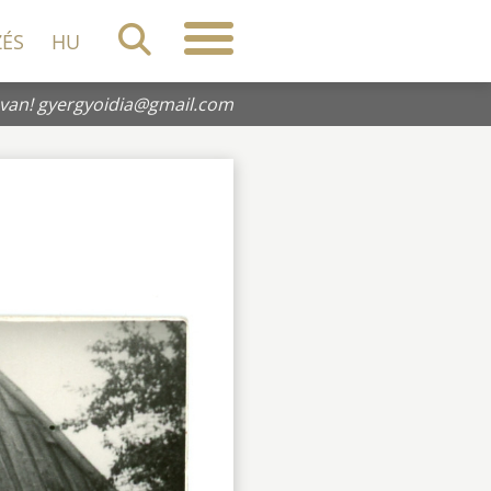
ZÉS
HU
 van!
gyergyoidia@gmail.com