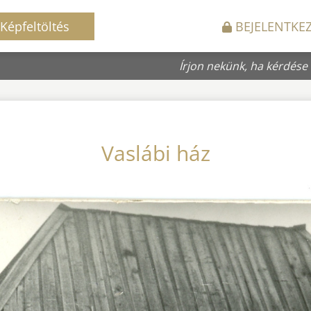
Képfeltöltés
BEJELENTKE
Írjon nekünk, ha kérdése
Vaslábi ház