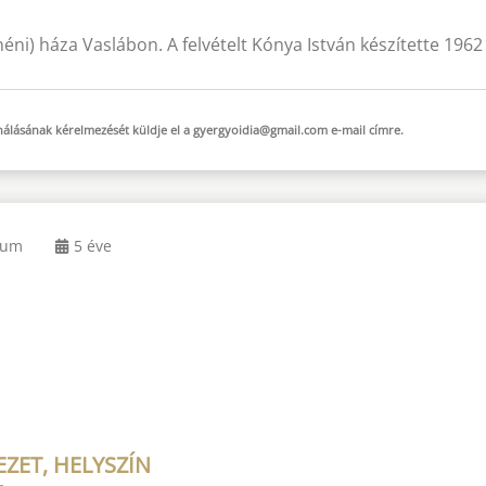
néni) háza Vaslábon. A felvételt Kónya István készítette 196
sználásának kérelmezését küldje el a
gyergyoidia@gmail.com
e-mail
címre.
eum
5 éve
ZET, HELYSZÍN