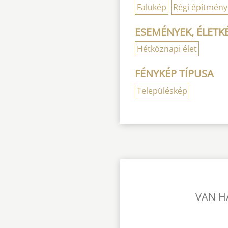
Falukép
Régi építmény
ESEMÉNYEK, ÉLETK
Hétköznapi élet
FÉNYKÉP TÍPUSA
Településkép
VAN H